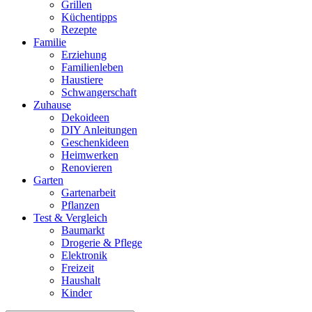
Grillen
Küchentipps
Rezepte
Familie
Erziehung
Familienleben
Haustiere
Schwangerschaft
Zuhause
Dekoideen
DIY Anleitungen
Geschenkideen
Heimwerken
Renovieren
Garten
Gartenarbeit
Pflanzen
Test & Vergleich
Baumarkt
Drogerie & Pflege
Elektronik
Freizeit
Haushalt
Kinder