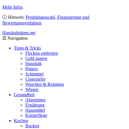
Mehr Infos
.
ⓘ Hinweis:
Produktauswahl, Finanzierung und
Bewertungsverfahren
Haushaltstipps
.net
☰
Navigation
Tipps & Tricks
Flecken entfernen
Geld sparen
Haushalt
Putzen
Schimmel
Ungeziefer
Waschen & Reinigen
Wissen
Gesundheit
Abnehmen
Ernährung
Hausmittel
Körperflege
Kochen
Backen