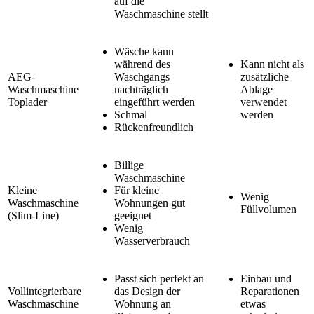
auf die
Waschmaschine stellt
Wäsche kann
während des
Kann nicht als
AEG-
Waschgangs
zusätzliche
Waschmaschine
nachträglich
Ablage
Toplader
eingeführt werden
verwendet
Schmal
werden
Rückenfreundlich
Billige
Waschmaschine
Kleine
Für kleine
Wenig
Waschmaschine
Wohnungen gut
Füllvolumen
(Slim-Line)
geeignet
Wenig
Wasserverbrauch
Passt sich perfekt an
Einbau und
Vollintegrierbare
das Design der
Reparationen
Waschmaschine
Wohnung an
etwas