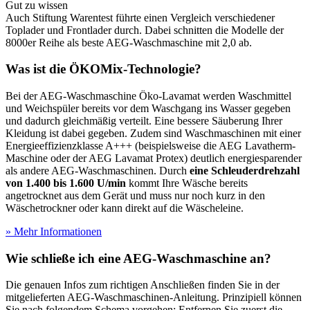
Gut zu wissen
Auch Stiftung Warentest führte einen Vergleich verschiedener
Toplader und Frontlader durch. Dabei schnitten die Modelle der
8000er Reihe als beste AEG-Waschmaschine mit 2,0 ab.
Was ist die ÖKOMix-Technologie?
Bei der AEG-Waschmaschine Öko-Lavamat werden Waschmittel
und Weichspüler bereits vor dem Waschgang ins Wasser gegeben
und dadurch gleichmäßig verteilt. Eine bessere Säuberung Ihrer
Kleidung ist dabei gegeben. Zudem sind Waschmaschinen mit einer
Energieeffizienzklasse A+++ (beispielsweise die AEG Lavatherm-
Maschine oder der AEG Lavamat Protex) deutlich energiesparender
als andere AEG-Waschmaschinen. Durch
eine Schleuderdrehzahl
von 1.400 bis 1.600 U/min
kommt Ihre Wäsche bereits
angetrocknet aus dem Gerät und muss nur noch kurz in den
Wäschetrockner oder kann direkt auf die Wäscheleine.
» Mehr Informationen
Wie schließe ich eine AEG-Waschmaschine an?
Die genauen Infos zum richtigen Anschließen finden Sie in der
mitgelieferten AEG-Waschmaschinen-Anleitung. Prinzipiell können
Sie nach folgendem Schema vorgehen: Entfernen Sie zuerst die