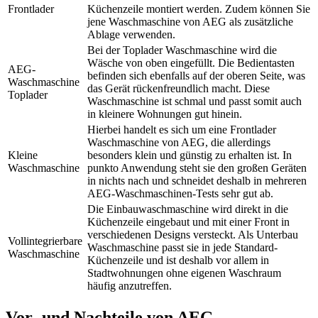
Frontlader
Küchenzeile montiert werden. Zudem können Sie
jene Waschmaschine von AEG als zusätzliche
Ablage verwenden.
Bei der Toplader Waschmaschine wird die
Wäsche von oben eingefüllt. Die Bedientasten
AEG-
befinden sich ebenfalls auf der oberen Seite, was
Waschmaschine
das Gerät rückenfreundlich macht. Diese
Toplader
Waschmaschine ist schmal und passt somit auch
in kleinere Wohnungen gut hinein.
Hierbei handelt es sich um eine Frontlader
Waschmaschine von AEG, die allerdings
Kleine
besonders klein und günstig zu erhalten ist. In
Waschmaschine
punkto Anwendung steht sie den großen Geräten
in nichts nach und schneidet deshalb in mehreren
AEG-Waschmaschinen-Tests
sehr gut ab.
Die Einbauwaschmaschine wird direkt in die
Küchenzeile eingebaut und mit einer Front in
verschiedenen Designs versteckt. Als Unterbau
Vollintegrierbare
Waschmaschine passt sie in jede Standard-
Waschmaschine
Küchenzeile und ist deshalb vor allem in
Stadtwohnungen ohne eigenen Waschraum
häufig anzutreffen.
Vor- und Nachteile von AEG