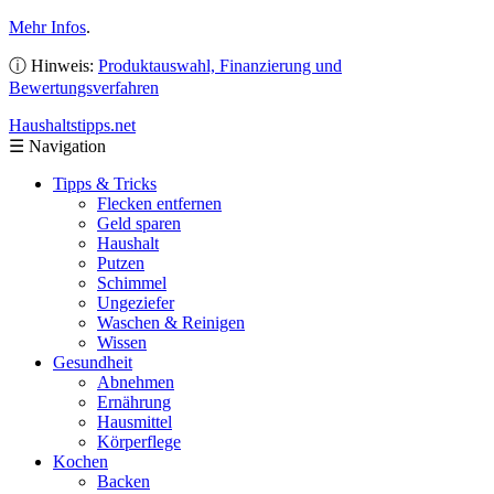
Mehr Infos
.
ⓘ Hinweis:
Produktauswahl, Finanzierung und
Bewertungsverfahren
Haushaltstipps
.net
☰
Navigation
Tipps & Tricks
Flecken entfernen
Geld sparen
Haushalt
Putzen
Schimmel
Ungeziefer
Waschen & Reinigen
Wissen
Gesundheit
Abnehmen
Ernährung
Hausmittel
Körperflege
Kochen
Backen