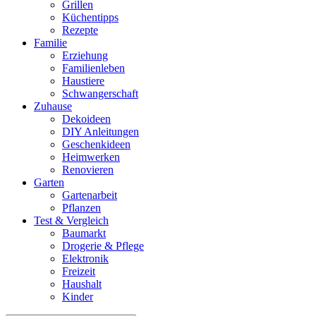
Grillen
Küchentipps
Rezepte
Familie
Erziehung
Familienleben
Haustiere
Schwangerschaft
Zuhause
Dekoideen
DIY Anleitungen
Geschenkideen
Heimwerken
Renovieren
Garten
Gartenarbeit
Pflanzen
Test & Vergleich
Baumarkt
Drogerie & Pflege
Elektronik
Freizeit
Haushalt
Kinder