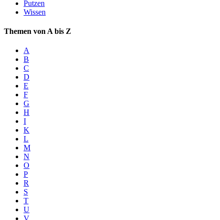
Putzen
Wissen
Themen von A bis Z
A
B
C
D
E
F
G
H
I
K
L
M
N
O
P
R
S
T
U
V