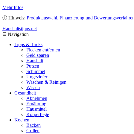
Mehr Infos
.
ⓘ Hinweis:
Produktauswahl, Finanzierung und Bewertungsverfahre
Haushaltstipps
.net
☰
Navigation
Tipps & Tricks
Flecken entfernen
Geld sparen
Haushalt
Putzen
Schimmel
Ungeziefer
Waschen & Reinigen
Wissen
Gesundheit
Abnehmen
Ernährung
Hausmittel
Körperflege
Kochen
Backen
Grillen