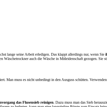
hst lange seine Arbeit erledigen. Das klappt allerdings nur, wenn Sie
igen Wäschetrockner auch die Wäsche in Mitleidenschaft gezogen. Sie s
ert. Man muss es nicht unbedingt in den Ausguss schütten. Verwenden
vorgang das Flusensieb reinigen
. Dazu muss man das Sieb herauszi
asern zu befreien, kann man eine langstielige Bürste zum Einsatz brin