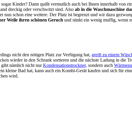
t sogar Kinder? Dann quillt vermutlich auch bei Ihnen innerhalb von 
Sand dreckig oder verschwitzt sind. Also
ab in die Waschmaschine da
r nun schon eine weitere. Der Platz ist begrenzt und wir dazu gezwunge
iner Weile ihren schönen Geruch
und stinkt ein wenig muffig, wenn m
rdings nicht den nötigen Platz zur Verfügung hat,
greift zu einem Wäsc
ocken wieder in den Schrank sortieren und die nächste Ladung in die
s gibt nämlich nicht nur
Kondensationstrockner,
sondern auch
Wärmepu
ein kleine Bad hat, kann auch ein Kombi-Gerät kaufen und sich für ein
chen wird.