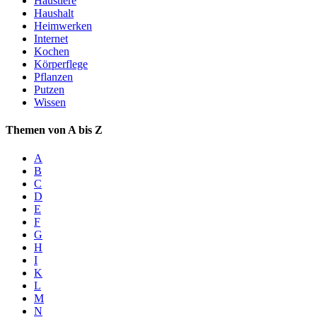
Haustiere
Haushalt
Heimwerken
Internet
Kochen
Körperflege
Pflanzen
Putzen
Wissen
Themen von A bis Z
A
B
C
D
E
F
G
H
I
K
L
M
N