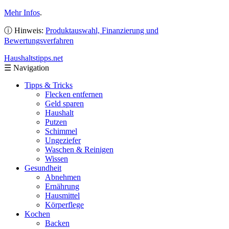
Mehr Infos
.
ⓘ Hinweis:
Produktauswahl, Finanzierung und
Bewertungsverfahren
Haushaltstipps
.net
☰
Navigation
Tipps & Tricks
Flecken entfernen
Geld sparen
Haushalt
Putzen
Schimmel
Ungeziefer
Waschen & Reinigen
Wissen
Gesundheit
Abnehmen
Ernährung
Hausmittel
Körperflege
Kochen
Backen