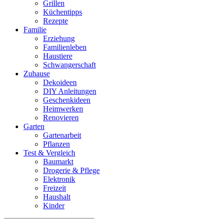
Grillen
Küchentipps
Rezepte
Familie
Erziehung
Familienleben
Haustiere
Schwangerschaft
Zuhause
Dekoideen
DIY Anleitungen
Geschenkideen
Heimwerken
Renovieren
Garten
Gartenarbeit
Pflanzen
Test & Vergleich
Baumarkt
Drogerie & Pflege
Elektronik
Freizeit
Haushalt
Kinder