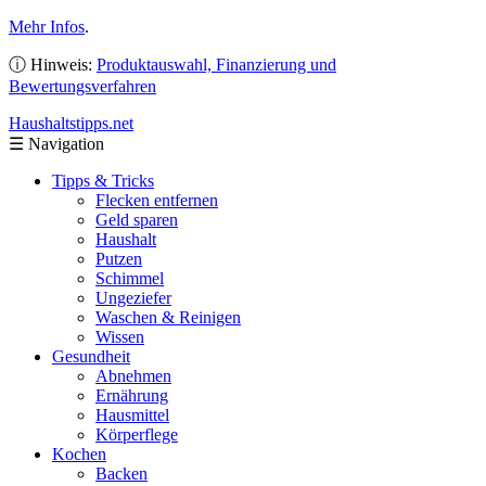
Mehr Infos
.
ⓘ Hinweis:
Produktauswahl, Finanzierung und
Bewertungsverfahren
Haushaltstipps
.net
☰
Navigation
Tipps & Tricks
Flecken entfernen
Geld sparen
Haushalt
Putzen
Schimmel
Ungeziefer
Waschen & Reinigen
Wissen
Gesundheit
Abnehmen
Ernährung
Hausmittel
Körperflege
Kochen
Backen