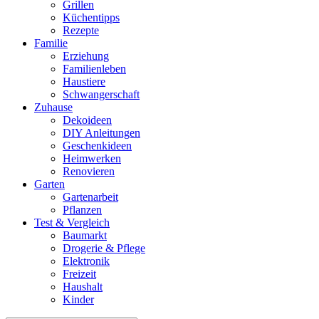
Grillen
Küchentipps
Rezepte
Familie
Erziehung
Familienleben
Haustiere
Schwangerschaft
Zuhause
Dekoideen
DIY Anleitungen
Geschenkideen
Heimwerken
Renovieren
Garten
Gartenarbeit
Pflanzen
Test & Vergleich
Baumarkt
Drogerie & Pflege
Elektronik
Freizeit
Haushalt
Kinder