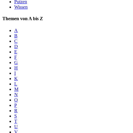
Putzen
Wissen
Themen von A bis Z
A
B
C
D
E
F
G
H
I
K
L
M
N
O
P
R
S
T
U
V