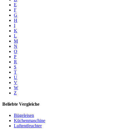
E
F
G
H
I
K
L
M
N
O
P
R
S
T
U
V
W
Z
Beliebte Vergleiche
Bügeleisen
Küchenmaschine
Luftentfeuchter