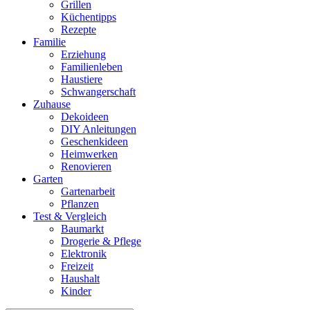
Grillen
Küchentipps
Rezepte
Familie
Erziehung
Familienleben
Haustiere
Schwangerschaft
Zuhause
Dekoideen
DIY Anleitungen
Geschenkideen
Heimwerken
Renovieren
Garten
Gartenarbeit
Pflanzen
Test & Vergleich
Baumarkt
Drogerie & Pflege
Elektronik
Freizeit
Haushalt
Kinder