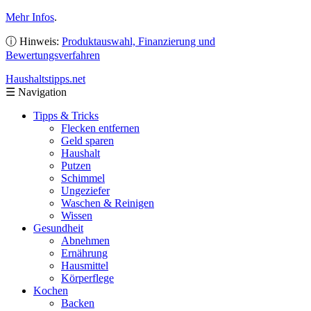
Mehr Infos
.
ⓘ Hinweis:
Produktauswahl, Finanzierung und
Bewertungsverfahren
Haushaltstipps
.net
☰
Navigation
Tipps & Tricks
Flecken entfernen
Geld sparen
Haushalt
Putzen
Schimmel
Ungeziefer
Waschen & Reinigen
Wissen
Gesundheit
Abnehmen
Ernährung
Hausmittel
Körperflege
Kochen
Backen