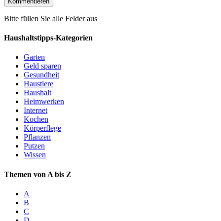
Bitte füllen Sie alle Felder aus
Haushaltstipps-Kategorien
Garten
Geld sparen
Gesundheit
Haustiere
Haushalt
Heimwerken
Internet
Kochen
Körperflege
Pflanzen
Putzen
Wissen
Themen von A bis Z
A
B
C
D