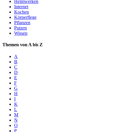
Heimwerken
Internet
Kochen
Körperflege
Pflanzen
Putzen
Wissen
Themen von A bis Z
A
B
C
D
E
F
G
H
I
K
L
M
N
O
P