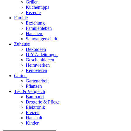
Grillen
Küchentipps
Rezepte
Familie
Erziehung
Familienleben
Haustiere
Schwangerschaft
Zuhause
Dekoideen
DIY Anleitungen
Geschenkideen
Heimwerken
Renovieren
Garten
Gartenarbeit
Pflanzen
Test & Vergleich
Baumarkt
Drogerie & Pflege
Elektronik
Freizeit
Haushalt
Kinder