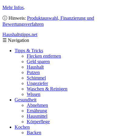
Mehr Infos
.
ⓘ Hinweis:
Produktauswahl, Finanzierung und
Bewertungsverfahren
Haushaltstipps
.net
☰
Navigation
Tipps & Tricks
Flecken entfernen
Geld sparen
Haushalt
Putzen
Schimmel
Ungeziefer
Waschen & Reinigen
Wissen
Gesundheit
Abnehmen
Ernährung
Hausmittel
Körperflege
Kochen
Backen