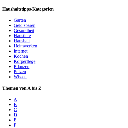
Haushaltstipps-Kategorien
Garten
Geld sparen
Gesundheit
Haustiere
Haushalt
Heimwerken
Internet
Kochen
Körperflege
Pflanzen
Putzen
Wissen
Themen von A bis Z
A
B
C
D
E
F