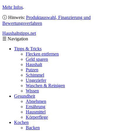
Mehr Infos
.
ⓘ Hinweis:
Produktauswahl, Finanzierung und
Bewertungsverfahren
Haushaltstipps
.net
☰
Navigation
Tipps & Tricks
Flecken entfernen
Geld sparen
Haushalt
Putzen
Schimmel
Ungeziefer
Waschen & Reinigen
Wissen
Gesundheit
Abnehmen
Ernährung
Hausmittel
Körperflege
Kochen
Backen