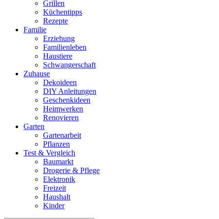
Grillen
Küchentipps
Rezepte
Familie
Erziehung
Familienleben
Haustiere
Schwangerschaft
Zuhause
Dekoideen
DIY Anleitungen
Geschenkideen
Heimwerken
Renovieren
Garten
Gartenarbeit
Pflanzen
Test & Vergleich
Baumarkt
Drogerie & Pflege
Elektronik
Freizeit
Haushalt
Kinder