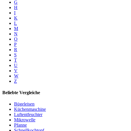
G
H
I
K
L
M
N
O
P
R
S
T
U
V
W
Z
Beliebte Vergleiche
Bügeleisen
Küchenmaschine
Luftentfeuchter
Mikrowelle
Pfanne
Schnellkochtopf