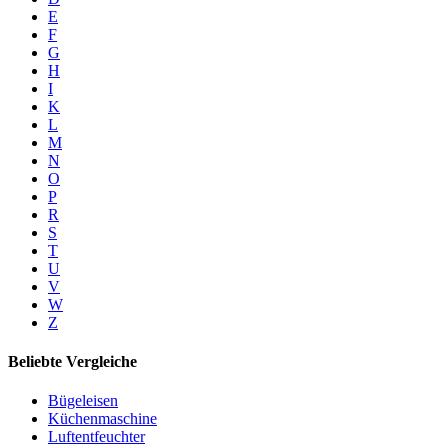
E
F
G
H
I
K
L
M
N
O
P
R
S
T
U
V
W
Z
Beliebte Vergleiche
Bügeleisen
Küchenmaschine
Luftentfeuchter