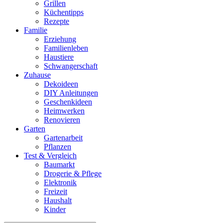
Grillen
Küchentipps
Rezepte
Familie
Erziehung
Familienleben
Haustiere
Schwangerschaft
Zuhause
Dekoideen
DIY Anleitungen
Geschenkideen
Heimwerken
Renovieren
Garten
Gartenarbeit
Pflanzen
Test & Vergleich
Baumarkt
Drogerie & Pflege
Elektronik
Freizeit
Haushalt
Kinder