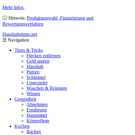
Mehr Infos
.
ⓘ Hinweis:
Produktauswahl, Finanzierung und
Bewertungsverfahren
Haushaltstipps
.net
☰
Navigation
Tipps & Tricks
Flecken entfernen
Geld sparen
Haushalt
Putzen
Schimmel
Ungeziefer
Waschen & Reinigen
Wissen
Gesundheit
Abnehmen
Ernährung
Hausmittel
Körperflege
Kochen
Backen