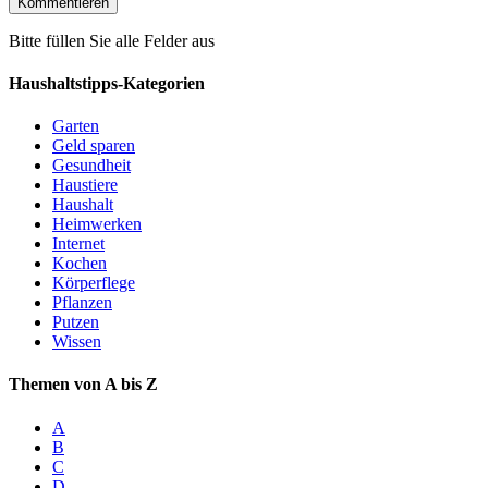
Bitte füllen Sie alle Felder aus
Haushaltstipps-Kategorien
Garten
Geld sparen
Gesundheit
Haustiere
Haushalt
Heimwerken
Internet
Kochen
Körperflege
Pflanzen
Putzen
Wissen
Themen von A bis Z
A
B
C
D