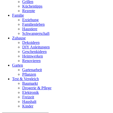
Grillen
Küchentipps
Rezepte
Familie
Erziehung
Familienleben
Haustiere
Schwangerschaft
Zuhause
Dekoideen
DIY Anleitungen
Geschenkideen
Heimwerken
Renovieren
Garten
Gartenarbeit
Pflanzen
Test & Vergleich
Baumarkt
Drogerie & Pflege
Elektronik
Freizeit
Haushalt
Kinder