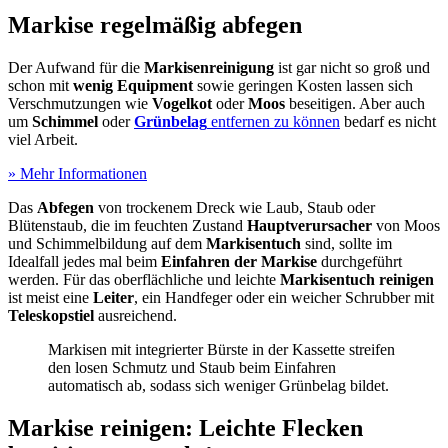
Markise regelmäßig abfegen
Der Aufwand für die
Markisenreinigung
ist gar nicht so groß und
schon mit
wenig Equipment
sowie geringen Kosten lassen sich
Verschmutzungen wie
Vogelkot
oder
Moos
beseitigen. Aber auch
um
Schimmel
oder
Grünbelag
entfernen zu können
bedarf es nicht
viel Arbeit.
» Mehr Informationen
Das
Abfegen
von trockenem Dreck wie Laub, Staub oder
Blütenstaub, die im feuchten Zustand
Hauptverursacher
von Moos
und Schimmelbildung auf dem
Markisentuch
sind, sollte im
Idealfall jedes mal beim
Einfahren der Markise
durchgeführt
werden. Für das oberflächliche und leichte
Markisentuch reinigen
ist meist eine
Leiter
, ein Handfeger oder ein weicher Schrubber mit
Teleskopstiel
ausreichend.
Markisen mit integrierter Bürste in der Kassette streifen
den losen Schmutz und Staub beim Einfahren
automatisch ab, sodass sich weniger Grünbelag bildet.
Markise reinigen: Leichte Flecken