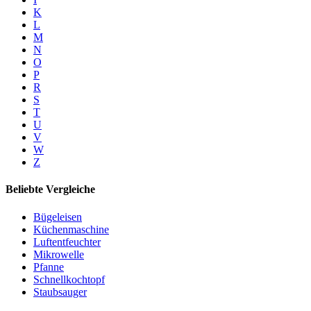
K
L
M
N
O
P
R
S
T
U
V
W
Z
Beliebte Vergleiche
Bügeleisen
Küchenmaschine
Luftentfeuchter
Mikrowelle
Pfanne
Schnellkochtopf
Staubsauger