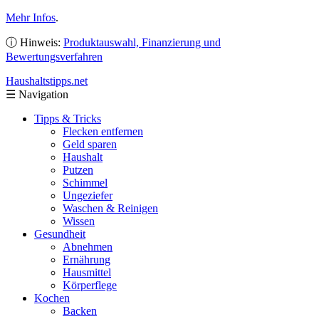
Mehr Infos
.
ⓘ Hinweis:
Produktauswahl, Finanzierung und
Bewertungsverfahren
Haushaltstipps
.net
☰
Navigation
Tipps & Tricks
Flecken entfernen
Geld sparen
Haushalt
Putzen
Schimmel
Ungeziefer
Waschen & Reinigen
Wissen
Gesundheit
Abnehmen
Ernährung
Hausmittel
Körperflege
Kochen
Backen