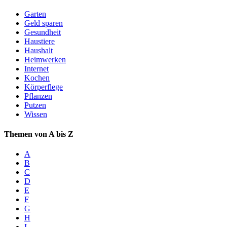
Garten
Geld sparen
Gesundheit
Haustiere
Haushalt
Heimwerken
Internet
Kochen
Körperflege
Pflanzen
Putzen
Wissen
Themen von A bis Z
A
B
C
D
E
F
G
H
I