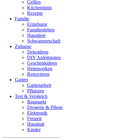
Grillen
Küchentipps
Rezepte
Familie
Erziehung
Familienleben
Haustiere
Schwangerschaft
Zuhause
Dekoideen
DIY Anleitungen
Geschenkideen
Heimwerken
Renovieren
Garten
Gartenarbeit
Pflanzen
Test & Vergleich
Baumarkt
Drogerie & Pflege
Elektronik
Freizeit
Haushalt
Kinder