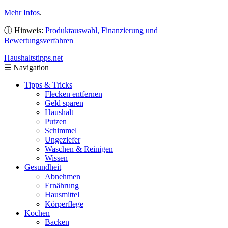
Mehr Infos
.
ⓘ Hinweis:
Produktauswahl, Finanzierung und
Bewertungsverfahren
Haushaltstipps
.net
☰
Navigation
Tipps & Tricks
Flecken entfernen
Geld sparen
Haushalt
Putzen
Schimmel
Ungeziefer
Waschen & Reinigen
Wissen
Gesundheit
Abnehmen
Ernährung
Hausmittel
Körperflege
Kochen
Backen