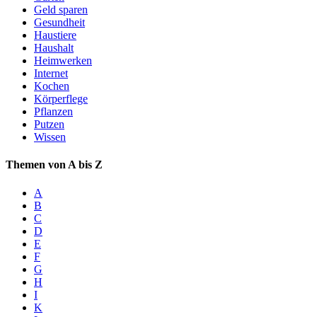
Geld sparen
Gesundheit
Haustiere
Haushalt
Heimwerken
Internet
Kochen
Körperflege
Pflanzen
Putzen
Wissen
Themen von A bis Z
A
B
C
D
E
F
G
H
I
K