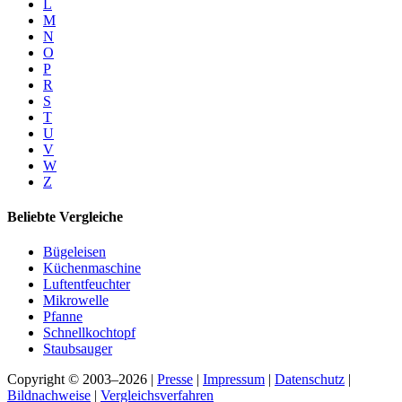
L
M
N
O
P
R
S
T
U
V
W
Z
Beliebte Vergleiche
Bügeleisen
Küchenmaschine
Luftentfeuchter
Mikrowelle
Pfanne
Schnellkochtopf
Staubsauger
Copyright © 2003–2026 |
Presse
|
Impressum
|
Datenschutz
|
Bildnachweise
|
Vergleichsverfahren