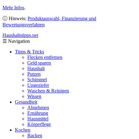
Mehr Infos
.
ⓘ Hinweis:
Produktauswahl, Finanzierung und
Bewertungsverfahren
Haushaltstipps
.net
☰
Navigation
Tipps & Tricks
Flecken entfernen
Geld sparen
Haushalt
Putzen
Schimmel
Ungeziefer
Waschen & Reinigen
Wissen
Gesundheit
Abnehmen
Ernährung
Hausmittel
Körperflege
Kochen
Backen