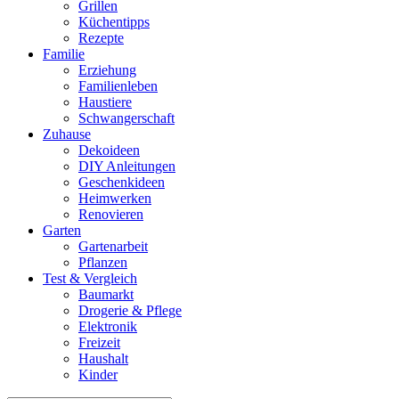
Grillen
Küchentipps
Rezepte
Familie
Erziehung
Familienleben
Haustiere
Schwangerschaft
Zuhause
Dekoideen
DIY Anleitungen
Geschenkideen
Heimwerken
Renovieren
Garten
Gartenarbeit
Pflanzen
Test & Vergleich
Baumarkt
Drogerie & Pflege
Elektronik
Freizeit
Haushalt
Kinder