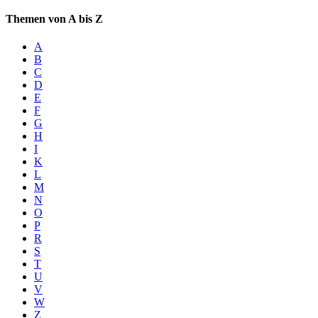
Themen von A bis Z
A
B
C
D
E
F
G
H
I
K
L
M
N
O
P
R
S
T
U
V
W
Z