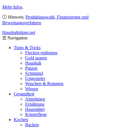
Mehr Infos
.
ⓘ Hinweis:
Produktauswahl, Finanzierung und
Bewertungsverfahren
Haushaltstipps
.net
☰
Navigation
Tipps & Tricks
Flecken entfernen
Geld sparen
Haushalt
Putzen
Schimmel
Ungeziefer
Waschen & Reinigen
Wissen
Gesundheit
Abnehmen
Ernährung
Hausmittel
Körperflege
Kochen
Backen