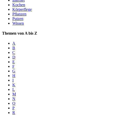
Internet
Kochen
Körperflege
Pflanzen
Putzen
Wissen
Themen von A bis Z
A
B
C
D
E
F
G
H
I
K
L
M
N
O
P
R