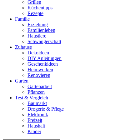
Grillen
Küchentipps
Rezepte
Familie
Erziehung
Familienleben
Haustiere
Schwangerschaft
Zuhause
Dekoideen
DIY Anleitungen
Geschenkideen
Heimwerken
Renovieren
Garten
Gartenarbeit
Pflanzen
Test & Vergleich
Baumarkt
Drogerie & Pflege
Elektronik
Freizeit
Haushalt
Kinder