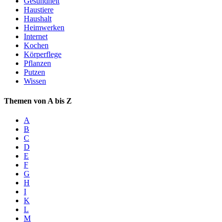
Gesundheit
Haustiere
Haushalt
Heimwerken
Internet
Kochen
Körperflege
Pflanzen
Putzen
Wissen
Themen von A bis Z
A
B
C
D
E
F
G
H
I
K
L
M