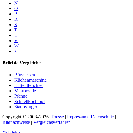
N
O
P
R
S
T
U
V
W
Z
Beliebte Vergleiche
Bügeleisen
Küchenmaschine
Luftentfeuchter
Mikrowelle
Pfanne
Schnellkochtopf
Staubsauger
Copyright © 2003–2026 |
Presse
|
Impressum
|
Datenschutz
|
Bildnachweise
|
Vergleichsverfahren
Mehr Infos