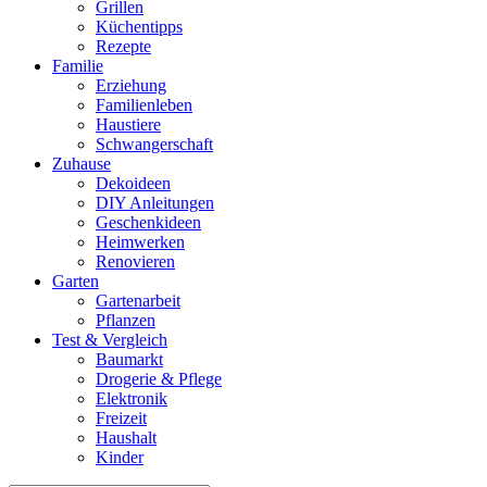
Grillen
Küchentipps
Rezepte
Familie
Erziehung
Familienleben
Haustiere
Schwangerschaft
Zuhause
Dekoideen
DIY Anleitungen
Geschenkideen
Heimwerken
Renovieren
Garten
Gartenarbeit
Pflanzen
Test & Vergleich
Baumarkt
Drogerie & Pflege
Elektronik
Freizeit
Haushalt
Kinder