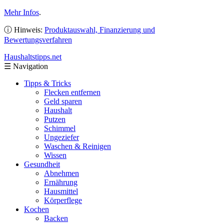
Mehr Infos
.
ⓘ Hinweis:
Produktauswahl, Finanzierung und
Bewertungsverfahren
Haushaltstipps
.net
☰
Navigation
Tipps & Tricks
Flecken entfernen
Geld sparen
Haushalt
Putzen
Schimmel
Ungeziefer
Waschen & Reinigen
Wissen
Gesundheit
Abnehmen
Ernährung
Hausmittel
Körperflege
Kochen
Backen