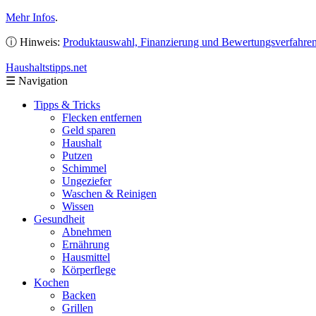
Mehr Infos
.
ⓘ Hinweis:
Produktauswahl, Finanzierung und Bewertungsverfahre
Haushaltstipps
.net
☰
Navigation
Tipps & Tricks
Flecken entfernen
Geld sparen
Haushalt
Putzen
Schimmel
Ungeziefer
Waschen & Reinigen
Wissen
Gesundheit
Abnehmen
Ernährung
Hausmittel
Körperflege
Kochen
Backen
Grillen