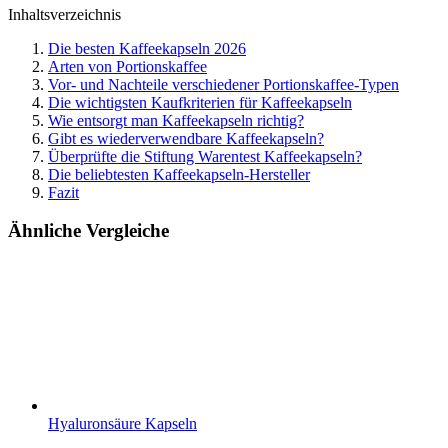
Inhaltsverzeichnis
Die besten Kaffeekapseln 2026
Arten von Portionskaffee
Vor- und Nachteile verschiedener Portionskaffee-Typen
Die wichtigsten Kaufkriterien für Kaffeekapseln
Wie entsorgt man Kaffeekapseln richtig?
Gibt es wiederverwendbare Kaffeekapseln?
Überprüfte die Stiftung Warentest Kaffeekapseln?
Die beliebtesten Kaffeekapseln-Hersteller
Fazit
Ähnliche Vergleiche
Hyaluronsäure Kapseln