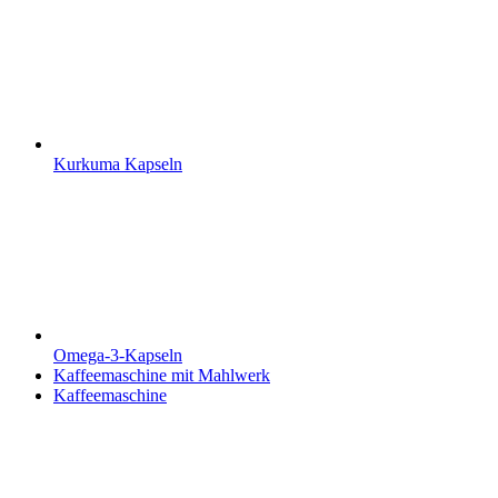
Kurkuma Kapseln
Omega-3-Kapseln
Kaffeemaschine mit Mahlwerk
Kaffeemaschine