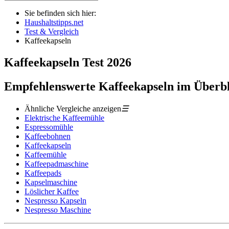
Sie befinden sich hier:
Haushaltstipps.net
Test & Vergleich
Kaffeekapseln
Kaffeekapseln
Test
2026
Empfehlenswerte Kaffeekapseln im Überb
Ähnliche Vergleiche anzeigen
☰
Elektrische Kaffeemühle
Espressomühle
Kaffeebohnen
Kaffeekapseln
Kaffeemühle
Kaffeepadmaschine
Kaffeepads
Kapselmaschine
Löslicher Kaffee
Nespresso Kapseln
Nespresso Maschine