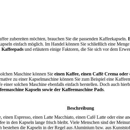
affee zubereiten möchten, brauchen Sie die passenden Kaffeekapseln.
E
kapseln einfach möglich. Im Handel können Sie schließlich eine Meng
n Kaffeepads
und erläutern einige Faktoren, die Sie sich vor dem Erw
r solchen Maschine können Sie
einen Kaffee, einen Caffè Crema oder e
ternative zu einer Kapselmaschine können Sie zum Beispiel eine Kaffe
 einer solchen Maschine ebenfalls einfach herstellen. Doch auch hierb
affeemaschine Kapseln sowie der Kaffeemaschine Pads
.
Beschreibung
 einen Espresso, einen Latte Macchiato, einen Café Latte oder eine ande
ffee in den Kapseln lange frisch bleibt. Viele Menschen sind der Meinu
ch bestehen die Kapseln in der Regel aus Aluminium bzw. aus Kunstst