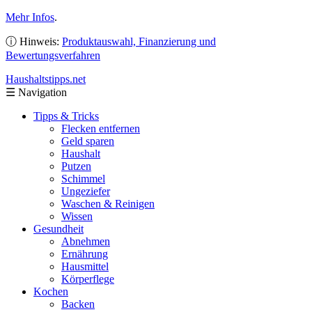
Mehr Infos
.
ⓘ Hinweis:
Produktauswahl, Finanzierung und
Bewertungsverfahren
Haushaltstipps
.net
☰
Navigation
Tipps & Tricks
Flecken entfernen
Geld sparen
Haushalt
Putzen
Schimmel
Ungeziefer
Waschen & Reinigen
Wissen
Gesundheit
Abnehmen
Ernährung
Hausmittel
Körperflege
Kochen
Backen