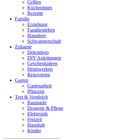
Grillen
Küchentipps
Rezepte
Familie
Erziehung
Familienleben
Haustiere
Schwangerschaft
Zuhause
Dekoideen
DIY Anleitungen
Geschenkideen
Heimwerken
Renovieren
Garten
Gartenarbeit
Pflanzen
Test & Vergleich
Baumarkt
Drogerie & Pflege
Elektronik
Freizeit
Haushalt
Kinder