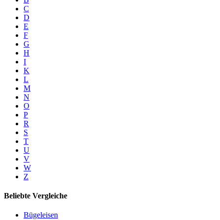
C
D
E
F
G
H
I
K
L
M
N
O
P
R
S
T
U
V
W
Z
Beliebte Vergleiche
Bügeleisen