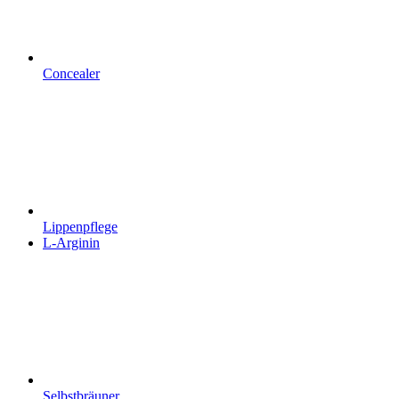
Concealer
Lippenpflege
L-Arginin
Selbstbräuner