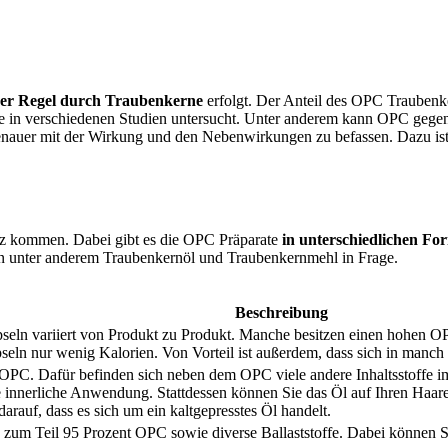
der Regel durch Traubenkerne
erfolgt. Der Anteil des OPC Traubenke
in verschiedenen Studien untersucht. Unter anderem kann OPC gegen
enauer mit der Wirkung und den Nebenwirkungen zu befassen. Dazu is
tz kommen. Dabei gibt es die OPC Präparate
in unterschiedlichen Fo
unter anderem Traubenkernöl und Traubenkernmehl in Frage.
Beschreibung
n variiert von Produkt zu Produkt. Manche besitzen einen hohen OPC
seln nur wenig Kalorien. Von Vorteil ist außerdem, dass sich in manc
OPC. Dafür befinden sich neben dem OPC viele andere Inhaltsstoffe i
e innerliche Anwendung. Stattdessen können Sie das Öl auf Ihren Haare
arauf, dass es sich um ein kaltgepresstes Öl handelt.
n zum Teil 95 Prozent OPC sowie diverse Ballaststoffe. Dabei können