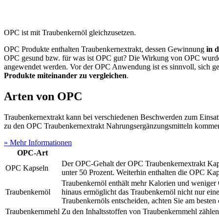
OPC ist mit Traubenkernöl gleichzusetzen.
OPC Produkte enthalten Traubenkernextrakt, dessen Gewinnung
in 
OPC gesund bzw. für was ist OPC gut? Die Wirkung von OPC wurde 
angewendet werden. Vor der OPC Anwendung ist es sinnvoll, sich g
Produkte miteinander zu vergleichen
.
Arten von OPC
Traubenkernextrakt kann bei verschiedenen Beschwerden zum Einsa
zu den OPC Traubenkernextrakt Nahrungsergänzungsmitteln kommen 
» Mehr Informationen
OPC-Art
Der OPC-Gehalt der OPC Traubenkernextrakt Kapsel
OPC Kapseln
unter 50 Prozent. Weiterhin enthalten die OPC Kap
Traubenkernöl enthält mehr Kalorien und weniger 
Traubenkernöl
hinaus ermöglicht das Traubenkernöl nicht nur ein
Traubenkernöls entscheiden, achten Sie am besten d
Traubenkernmehl
Zu den Inhaltsstoffen von Traubenkernmehl zähle