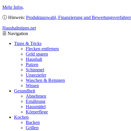
Mehr Infos
.
ⓘ Hinweis:
Produktauswahl, Finanzierung und Bewertungsverfahre
Haushaltstipps
.net
☰
Navigation
Tipps & Tricks
Flecken entfernen
Geld sparen
Haushalt
Putzen
Schimmel
Ungeziefer
Waschen & Reinigen
Wissen
Gesundheit
Abnehmen
Ernährung
Hausmittel
Körperflege
Kochen
Backen
Grillen