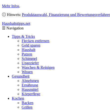
Mehr Infos
.
ⓘ Hinweis:
Produktauswahl, Finanzierung und Bewertungsverfahre
Haushaltstipps
.net
☰
Navigation
Tipps & Tricks
Flecken entfernen
Geld sparen
Haushalt
Putzen
Schimmel
Ungeziefer
Waschen & Reinigen
Wissen
Gesundheit
Abnehmen
Ernährung
Hausmittel
Körperflege
Kochen
Backen
Grillen