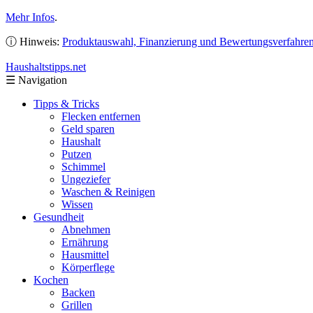
Mehr Infos
.
ⓘ Hinweis:
Produktauswahl, Finanzierung und Bewertungsverfahre
Haushaltstipps
.net
☰
Navigation
Tipps & Tricks
Flecken entfernen
Geld sparen
Haushalt
Putzen
Schimmel
Ungeziefer
Waschen & Reinigen
Wissen
Gesundheit
Abnehmen
Ernährung
Hausmittel
Körperflege
Kochen
Backen
Grillen