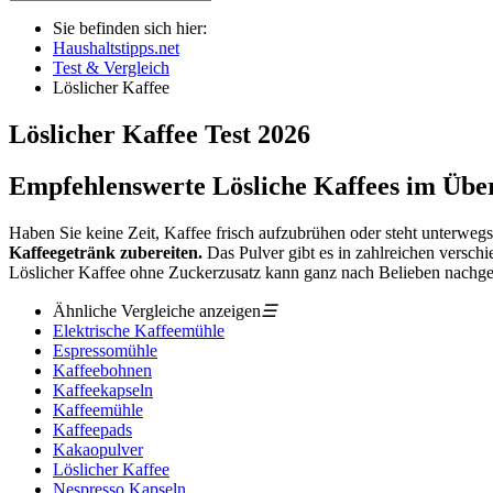
Sie befinden sich hier:
Haushaltstipps.net
Test & Vergleich
Löslicher Kaffee
Löslicher Kaffee
Test
2026
Empfehlenswerte Lösliche Kaffees im Übe
Haben Sie keine Zeit, Kaffee frisch aufzubrühen oder steht unterwe
Kaffeegetränk zubereiten.
Das Pulver gibt es in zahlreichen verschi
Löslicher Kaffee ohne Zuckerzusatz kann ganz nach Belieben nachg
Ähnliche Vergleiche anzeigen
☰
Elektrische Kaffeemühle
Espressomühle
Kaffeebohnen
Kaffeekapseln
Kaffeemühle
Kaffeepads
Kakaopulver
Löslicher Kaffee
Nespresso Kapseln