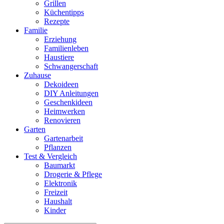
Grillen
Küchentipps
Rezepte
Familie
Erziehung
Familienleben
Haustiere
Schwangerschaft
Zuhause
Dekoideen
DIY Anleitungen
Geschenkideen
Heimwerken
Renovieren
Garten
Gartenarbeit
Pflanzen
Test & Vergleich
Baumarkt
Drogerie & Pflege
Elektronik
Freizeit
Haushalt
Kinder