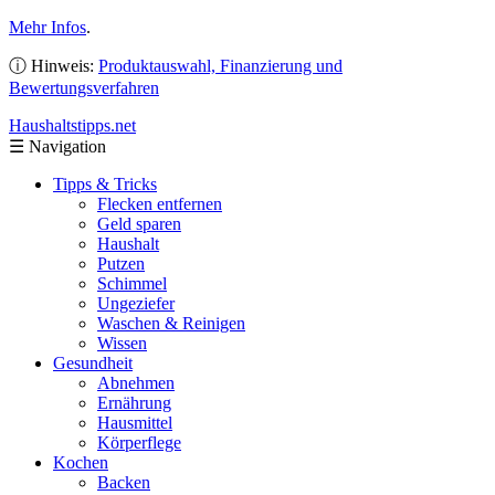
Mehr Infos
.
ⓘ Hinweis:
Produktauswahl, Finanzierung und
Bewertungsverfahren
Haushaltstipps
.net
☰
Navigation
Tipps & Tricks
Flecken entfernen
Geld sparen
Haushalt
Putzen
Schimmel
Ungeziefer
Waschen & Reinigen
Wissen
Gesundheit
Abnehmen
Ernährung
Hausmittel
Körperflege
Kochen
Backen