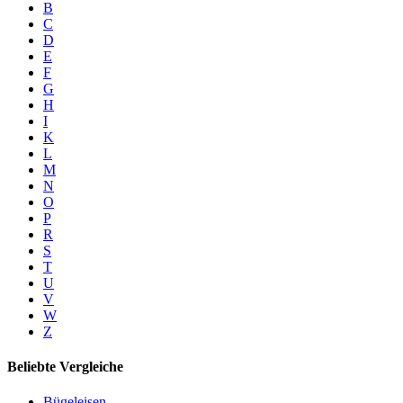
B
C
D
E
F
G
H
I
K
L
M
N
O
P
R
S
T
U
V
W
Z
Beliebte Vergleiche
Bügeleisen