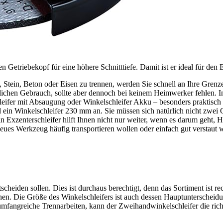
 Getriebekopf für eine höhere Schnitttiefe. Damit ist er ideal für den E
t, Stein, Beton oder Eisen zu trennen, werden Sie schnell an Ihre Gren
täglichen Gebrauch, sollte aber dennoch bei keinem Heimwerker fehlen. 
leifer mit Absaugung oder Winkelschleifer Akku – besonders praktisch u
 ein Winkelschleifer 230 mm an. Sie müssen sich natürlich nicht zwei
in Exzenterschleifer hilft Ihnen nicht nur weiter, wenn es darum geht,
 neues Werkzeug häufig transportieren wollen oder einfach gut verstaut 
tscheiden sollen. Dies ist durchaus berechtigt, denn das Sortiment ist r
nen. Die Größe des Winkelschleifers ist auch dessen Hauptunterscheidu
mfangreiche Trennarbeiten, kann der Zweihandwinkelschleifer die richt