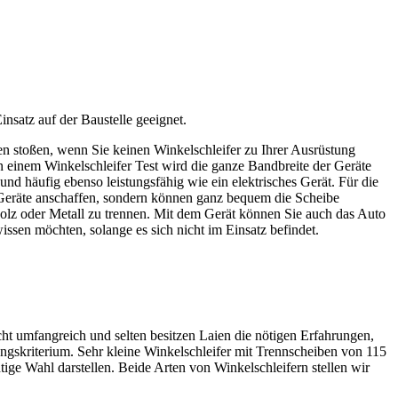
insatz auf der Baustelle geeignet.
zen stoßen, wenn Sie keinen Winkelschleifer zu Ihrer Ausrüstung
In einem Winkelschleifer Test
wird die ganze Bandbreite der Geräte
nd häufig ebenso leistungsfähig wie ein elektrisches Gerät. Für die
 Geräte anschaffen, sondern können ganz bequem die Scheibe
 Holz oder Metall zu trennen. Mit dem Gerät können Sie auch das Auto
wissen möchten, solange es sich nicht im Einsatz befindet.
echt umfangreich und selten besitzen Laien die nötigen Erfahrungen,
ngskriterium. Sehr kleine Winkelschleifer mit Trennscheiben von 115
ige Wahl darstellen. Beide Arten von Winkelschleifern stellen wir