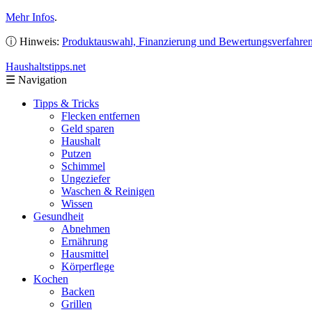
Mehr Infos
.
ⓘ Hinweis:
Produktauswahl, Finanzierung und Bewertungsverfahre
Haushaltstipps
.net
☰
Navigation
Tipps & Tricks
Flecken entfernen
Geld sparen
Haushalt
Putzen
Schimmel
Ungeziefer
Waschen & Reinigen
Wissen
Gesundheit
Abnehmen
Ernährung
Hausmittel
Körperflege
Kochen
Backen
Grillen