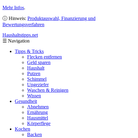
Mehr Infos
.
ⓘ Hinweis:
Produktauswahl, Finanzierung und
Bewertungsverfahren
Haushaltstipps
.net
☰
Navigation
Tipps & Tricks
Flecken entfernen
Geld sparen
Haushalt
Putzen
Schimmel
Ungeziefer
Waschen & Reinigen
Wissen
Gesundheit
Abnehmen
Ernährung
Hausmittel
Körperflege
Kochen
Backen