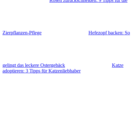
Rosen zurückschneiden: 9 Tipps für die
Zierpflanzen-Pflege
Hefezopf backen: So
gelingt das leckere Ostergebäck
Katze
adoptieren: 3 Tipps für Katzenliebhaber