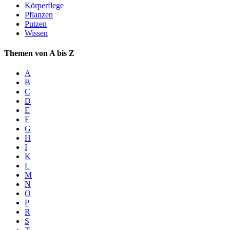
Körperflege
Pflanzen
Putzen
Wissen
Themen von A bis Z
A
B
C
D
E
F
G
H
I
K
L
M
N
O
P
R
S