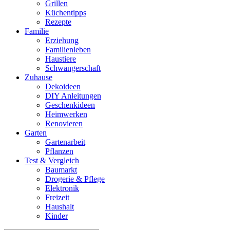
Grillen
Küchentipps
Rezepte
Familie
Erziehung
Familienleben
Haustiere
Schwangerschaft
Zuhause
Dekoideen
DIY Anleitungen
Geschenkideen
Heimwerken
Renovieren
Garten
Gartenarbeit
Pflanzen
Test & Vergleich
Baumarkt
Drogerie & Pflege
Elektronik
Freizeit
Haushalt
Kinder