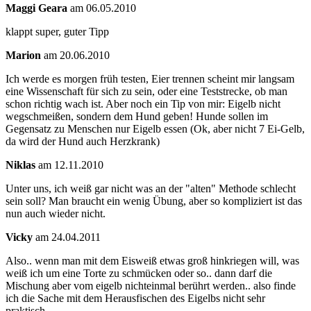
Maggi Geara
am 06.05.2010
klappt super, guter Tipp
Marion
am 20.06.2010
Ich werde es morgen früh testen, Eier trennen scheint mir langsam
eine Wissenschaft für sich zu sein, oder eine Teststrecke, ob man
schon richtig wach ist. Aber noch ein Tip von mir: Eigelb nicht
wegschmeißen, sondern dem Hund geben! Hunde sollen im
Gegensatz zu Menschen nur Eigelb essen (Ok, aber nicht 7 Ei-Gelb,
da wird der Hund auch Herzkrank)
Niklas
am 12.11.2010
Unter uns, ich weiß gar nicht was an der "alten" Methode schlecht
sein soll? Man braucht ein wenig Übung, aber so kompliziert ist das
nun auch wieder nicht.
Vicky
am 24.04.2011
Also.. wenn man mit dem Eisweiß etwas groß hinkriegen will, was
weiß ich um eine Torte zu schmücken oder so.. dann darf die
Mischung aber vom eigelb nichteinmal berührt werden.. also finde
ich die Sache mit dem Herausfischen des Eigelbs nicht sehr
praktisch...