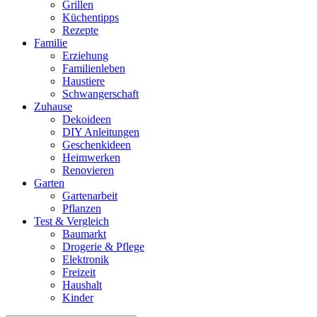
Grillen
Küchentipps
Rezepte
Familie
Erziehung
Familienleben
Haustiere
Schwangerschaft
Zuhause
Dekoideen
DIY Anleitungen
Geschenkideen
Heimwerken
Renovieren
Garten
Gartenarbeit
Pflanzen
Test & Vergleich
Baumarkt
Drogerie & Pflege
Elektronik
Freizeit
Haushalt
Kinder