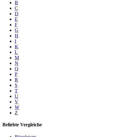
B
C
D
E
F
G
H
I
K
L
M
N
O
P
R
S
T
U
V
W
Z
Beliebte Vergleiche
Bügeleisen