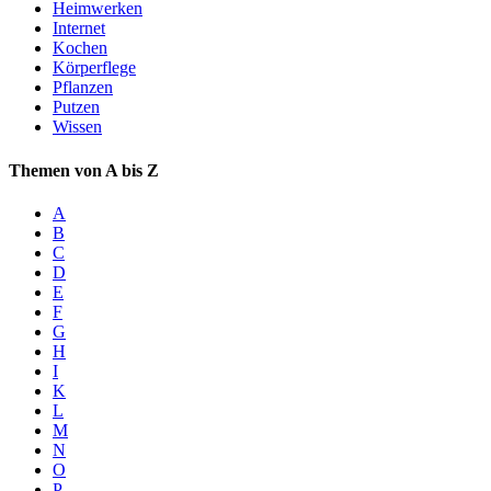
Heimwerken
Internet
Kochen
Körperflege
Pflanzen
Putzen
Wissen
Themen von A bis Z
A
B
C
D
E
F
G
H
I
K
L
M
N
O
P