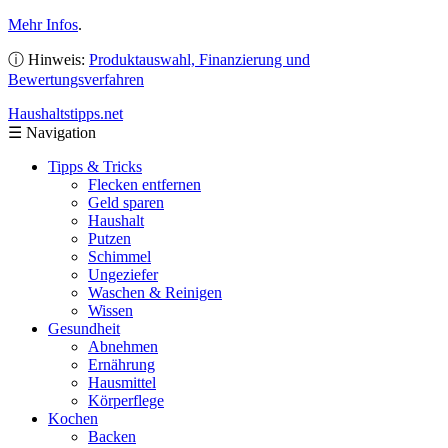
Mehr Infos
.
ⓘ Hinweis:
Produktauswahl, Finanzierung und
Bewertungsverfahren
Haushaltstipps
.net
☰
Navigation
Tipps & Tricks
Flecken entfernen
Geld sparen
Haushalt
Putzen
Schimmel
Ungeziefer
Waschen & Reinigen
Wissen
Gesundheit
Abnehmen
Ernährung
Hausmittel
Körperflege
Kochen
Backen