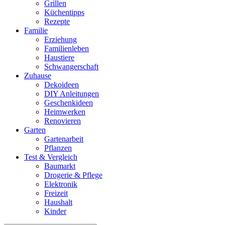
Grillen
Küchentipps
Rezepte
Familie
Erziehung
Familienleben
Haustiere
Schwangerschaft
Zuhause
Dekoideen
DIY Anleitungen
Geschenkideen
Heimwerken
Renovieren
Garten
Gartenarbeit
Pflanzen
Test & Vergleich
Baumarkt
Drogerie & Pflege
Elektronik
Freizeit
Haushalt
Kinder