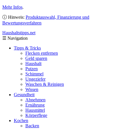
Mehr Infos
.
ⓘ Hinweis:
Produktauswahl, Finanzierung und
Bewertungsverfahren
Haushaltstipps
.net
☰
Navigation
Tipps & Tricks
Flecken entfernen
Geld sparen
Haushalt
Putzen
Schimmel
Ungeziefer
Waschen & Reinigen
Wissen
Gesundheit
Abnehmen
Ernährung
Hausmittel
Körperflege
Kochen
Backen