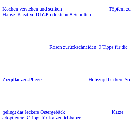
Kochen verstehen und senken
Töpfern zu
Hause: Kreative DIY-Produkte in 8 Schritten
Rosen zurückschneiden: 9 Tipps für die
Zierpflanzen-Pflege
Hefezopf backen: So
gelingt das leckere Ostergebäck
Katze
adoptieren: 3 Tipps für Katzenliebhaber