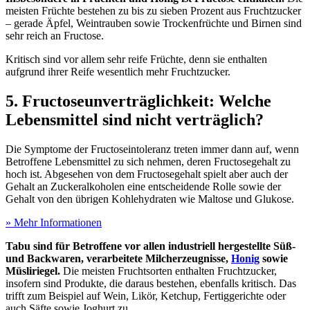
meisten Früchte bestehen zu bis zu sieben Prozent aus Fruchtzucker
– gerade Äpfel, Weintrauben sowie Trockenfrüchte und Birnen sind
sehr reich an Fructose.
Kritisch sind vor allem sehr reife Früchte, denn sie enthalten
aufgrund ihrer Reife wesentlich mehr Fruchtzucker.
5. Fructoseunverträglichkeit: Welche
Lebensmittel sind nicht verträglich?
Die Symptome der Fructoseintoleranz treten immer dann auf, wenn
Betroffene Lebensmittel zu sich nehmen, deren Fructosegehalt zu
hoch ist. Abgesehen von dem Fructosegehalt spielt aber auch der
Gehalt an Zuckeralkoholen eine entscheidende Rolle sowie der
Gehalt von den übrigen Kohlehydraten wie Maltose und Glukose.
» Mehr Informationen
Tabu sind für Betroffene vor allen industriell hergestellte Süß-
und Backwaren, verarbeitete Milcherzeugnisse,
Honig
sowie
Müsliriegel.
Die meisten Fruchtsorten enthalten Fruchtzucker,
insofern sind Produkte, die daraus bestehen, ebenfalls kritisch. Das
trifft zum Beispiel auf Wein, Likör, Ketchup, Fertiggerichte oder
auch Säfte sowie Joghurt zu.