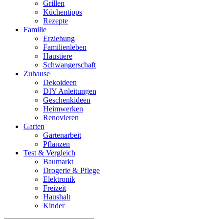
Grillen
Küchentipps
Rezepte
Familie
Erziehung
Familienleben
Haustiere
Schwangerschaft
Zuhause
Dekoideen
DIY Anleitungen
Geschenkideen
Heimwerken
Renovieren
Garten
Gartenarbeit
Pflanzen
Test & Vergleich
Baumarkt
Drogerie & Pflege
Elektronik
Freizeit
Haushalt
Kinder