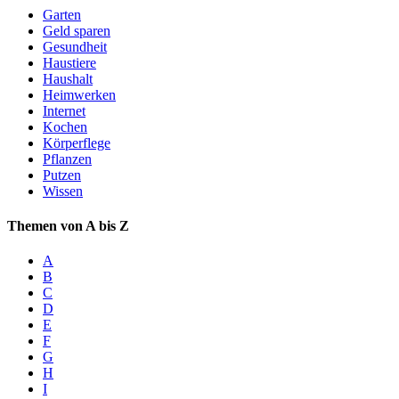
Garten
Geld sparen
Gesundheit
Haustiere
Haushalt
Heimwerken
Internet
Kochen
Körperflege
Pflanzen
Putzen
Wissen
Themen von A bis Z
A
B
C
D
E
F
G
H
I