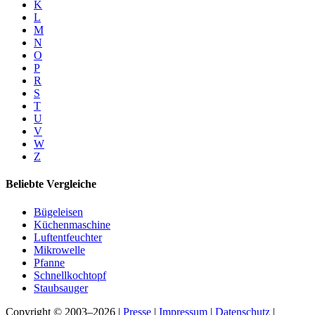
K
L
M
N
O
P
R
S
T
U
V
W
Z
Beliebte Vergleiche
Bügeleisen
Küchenmaschine
Luftentfeuchter
Mikrowelle
Pfanne
Schnellkochtopf
Staubsauger
Copyright © 2003–2026 |
Presse
|
Impressum
|
Datenschutz
|