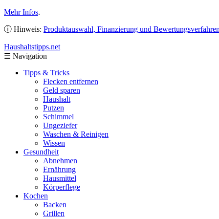
Mehr Infos
.
ⓘ Hinweis:
Produktauswahl, Finanzierung und Bewertungsverfahre
Haushaltstipps
.net
☰
Navigation
Tipps & Tricks
Flecken entfernen
Geld sparen
Haushalt
Putzen
Schimmel
Ungeziefer
Waschen & Reinigen
Wissen
Gesundheit
Abnehmen
Ernährung
Hausmittel
Körperflege
Kochen
Backen
Grillen