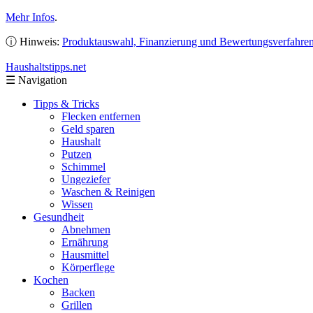
Mehr Infos
.
ⓘ Hinweis:
Produktauswahl, Finanzierung und Bewertungsverfahre
Haushaltstipps
.net
☰
Navigation
Tipps & Tricks
Flecken entfernen
Geld sparen
Haushalt
Putzen
Schimmel
Ungeziefer
Waschen & Reinigen
Wissen
Gesundheit
Abnehmen
Ernährung
Hausmittel
Körperflege
Kochen
Backen
Grillen