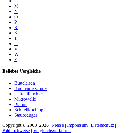
L
M
N
O
P
R
S
T
U
V
W
Z
Beliebte Vergleiche
Bügeleisen
Küchenmaschine
Luftentfeuchter
Mikrowelle
Pfanne
Schnellkochtopf
Staubsauger
Copyright © 2003–2026 |
Presse
|
Impressum
|
Datenschutz
|
Bildnachweise
|
Vergleichsverfahren