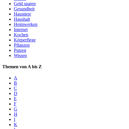
Geld sparen
Gesundheit
Haustiere
Haushalt
Heimwerken
Internet
Kochen
Körperflege
Pflanzen
Putzen
Wissen
Themen von A bis Z
A
B
C
D
E
F
G
H
I
K