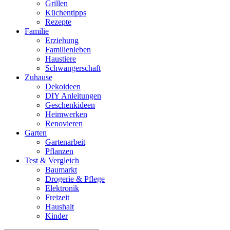
Grillen
Küchentipps
Rezepte
Familie
Erziehung
Familienleben
Haustiere
Schwangerschaft
Zuhause
Dekoideen
DIY Anleitungen
Geschenkideen
Heimwerken
Renovieren
Garten
Gartenarbeit
Pflanzen
Test & Vergleich
Baumarkt
Drogerie & Pflege
Elektronik
Freizeit
Haushalt
Kinder