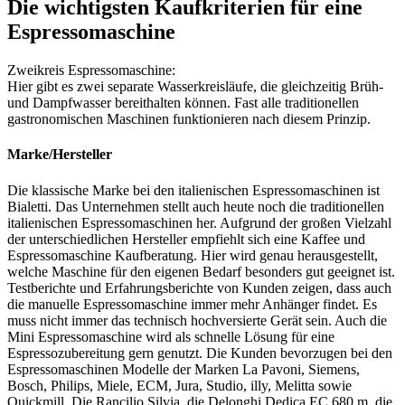
Die wichtigsten Kaufkriterien für eine
Espressomaschine
Zweikreis Espressomaschine:
Hier gibt es zwei separate Wasserkreisläufe, die gleichzeitig Brüh-
und Dampfwasser bereithalten können. Fast alle traditionellen
gastronomischen Maschinen funktionieren nach diesem Prinzip.
Marke/Hersteller
Die klassische Marke bei den italienischen Espressomaschinen ist
Bialetti. Das Unternehmen stellt auch heute noch die traditionellen
italienischen Espressomaschinen her. Aufgrund der großen Vielzahl
der unterschiedlichen Hersteller empfiehlt sich eine Kaffee und
Espressomaschine Kaufberatung. Hier wird genau herausgestellt,
welche Maschine für den eigenen Bedarf besonders gut geeignet ist.
Testberichte
und Erfahrungsberichte von Kunden zeigen, dass auch
die manuelle Espressomaschine immer mehr Anhänger findet. Es
muss nicht immer das technisch hochversierte Gerät sein. Auch die
Mini Espressomaschine wird als schnelle Lösung für eine
Espressozubereitung gern genutzt. Die Kunden bevorzugen bei den
Espressomaschinen Modelle der Marken La Pavoni, Siemens,
Bosch, Philips, Miele, ECM, Jura, Studio, illy, Melitta sowie
Quickmill. Die Rancilio Silvia, die Delonghi Dedica EC 680.m, die