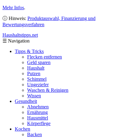
Mehr Infos
.
ⓘ Hinweis:
Produktauswahl, Finanzierung und
Bewertungsverfahren
Haushaltstipps
.net
☰
Navigation
Tipps & Tricks
Flecken entfernen
Geld sparen
Haushalt
Putzen
Schimmel
Ungeziefer
Waschen & Reinigen
Wissen
Gesundheit
Abnehmen
Ernährung
Hausmittel
Körperflege
Kochen
Backen