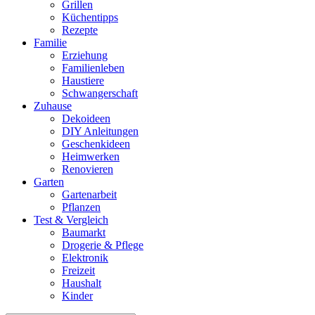
Grillen
Küchentipps
Rezepte
Familie
Erziehung
Familienleben
Haustiere
Schwangerschaft
Zuhause
Dekoideen
DIY Anleitungen
Geschenkideen
Heimwerken
Renovieren
Garten
Gartenarbeit
Pflanzen
Test & Vergleich
Baumarkt
Drogerie & Pflege
Elektronik
Freizeit
Haushalt
Kinder