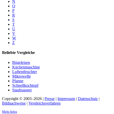
N
O
P
R
S
T
U
V
W
Z
Beliebte Vergleiche
Bügeleisen
Küchenmaschine
Luftentfeuchter
Mikrowelle
Pfanne
Schnellkochtopf
Staubsauger
Copyright © 2003–2026 |
Presse
|
Impressum
|
Datenschutz
|
Bildnachweise
|
Vergleichsverfahren
Mehr Infos