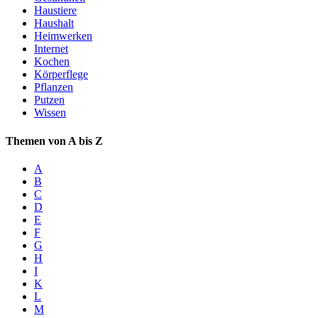
Haustiere
Haushalt
Heimwerken
Internet
Kochen
Körperflege
Pflanzen
Putzen
Wissen
Themen von A bis Z
A
B
C
D
E
F
G
H
I
K
L
M