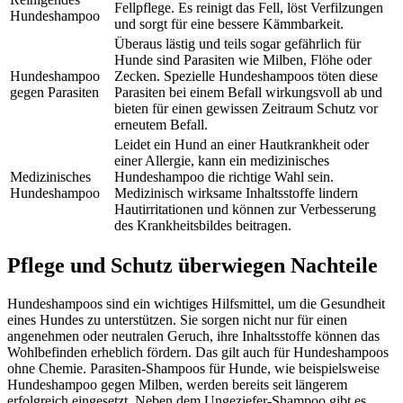
Fellpflege. Es reinigt das Fell, löst Verfilzungen
Hundeshampoo
und sorgt für eine bessere Kämmbarkeit.
Überaus lästig und teils sogar gefährlich für
Hunde sind Parasiten wie Milben, Flöhe oder
Hundeshampoo
Zecken. Spezielle Hundeshampoos töten diese
gegen Parasiten
Parasiten bei einem Befall wirkungsvoll ab und
bieten für einen gewissen Zeitraum Schutz vor
erneutem Befall.
Leidet ein Hund an einer Hautkrankheit oder
einer Allergie, kann ein medizinisches
Medizinisches
Hundeshampoo die richtige Wahl sein.
Hundeshampoo
Medizinisch wirksame Inhaltsstoffe lindern
Hautirritationen und können zur Verbesserung
des Krankheitsbildes beitragen.
Pflege und Schutz überwiegen Nachteile
Hundeshampoos sind ein wichtiges Hilfsmittel, um die Gesundheit
eines Hundes zu unterstützen. Sie sorgen nicht nur für einen
angenehmen oder neutralen Geruch, ihre Inhaltsstoffe können das
Wohlbefinden erheblich fördern. Das gilt auch für Hundeshampoos
ohne Chemie. Parasiten-Shampoos für Hunde, wie beispielsweise
Hundeshampoo gegen Milben, werden bereits seit längerem
erfolgreich eingesetzt. Neben dem Ungeziefer-Shampoo gibt es