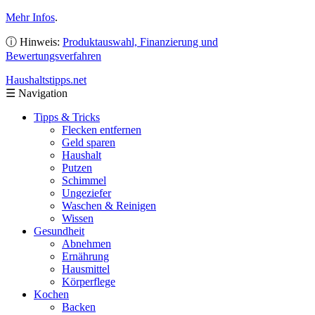
Mehr Infos
.
ⓘ Hinweis:
Produktauswahl, Finanzierung und
Bewertungsverfahren
Haushaltstipps
.net
☰
Navigation
Tipps & Tricks
Flecken entfernen
Geld sparen
Haushalt
Putzen
Schimmel
Ungeziefer
Waschen & Reinigen
Wissen
Gesundheit
Abnehmen
Ernährung
Hausmittel
Körperflege
Kochen
Backen