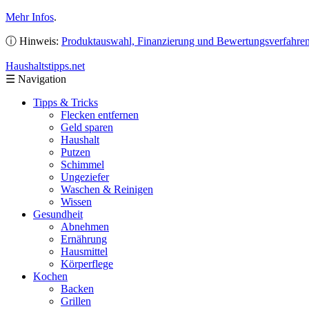
Mehr Infos
.
ⓘ Hinweis:
Produktauswahl, Finanzierung und Bewertungsverfahre
Haushaltstipps
.net
☰
Navigation
Tipps & Tricks
Flecken entfernen
Geld sparen
Haushalt
Putzen
Schimmel
Ungeziefer
Waschen & Reinigen
Wissen
Gesundheit
Abnehmen
Ernährung
Hausmittel
Körperflege
Kochen
Backen
Grillen