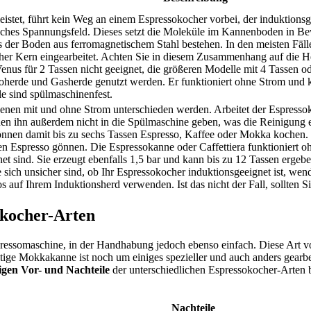
stet, führt kein Weg an einem Espressokocher vorbei, der induktionsge
hes Spannungsfeld. Dieses setzt die Moleküle im Kannenboden in Bew
ss der Boden aus ferromagnetischem Stahl bestehen. In den meisten Fäl
cher Kern eingearbeitet. Achten Sie in diesem Zusammenhang auf die He
i Venus für 2 Tassen nicht geeignet, die größeren Modelle mit 4 Tassen
ktroherde und Gasherde genutzt werden. Er funktioniert ohne Strom und 
e sind spülmaschinenfest.
en mit und ohne Strom unterschieden werden. Arbeitet der Espressokoch
en ihn außerdem nicht in die Spülmaschine geben, was die Reinigung e
können damit bis zu sechs Tassen Espresso, Kaffee oder Mokka kochen. 
n Espresso gönnen. Die Espressokanne oder Caffettiera funktioniert oh
net sind. Sie erzeugt ebenfalls 1,5 bar und kann bis zu 12 Tassen ergeb
sich unsicher sind, ob Ihr Espressokocher induktionsgeeignet ist, wen
auf Ihrem Induktionsherd verwenden. Ist das nicht der Fall, sollten 
okocher-Arten
pressomaschine, in der Handhabung jedoch ebenso einfach. Diese Art v
tige Mokkakanne ist noch um einiges spezieller und auch anders gearbei
ligen Vor- und Nachteile
der unterschiedlichen Espressokocher-Arten 
Nachteile