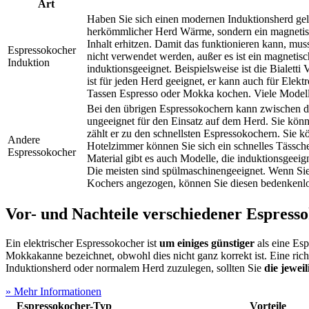
Art
Haben Sie sich einen modernen Induktionsherd gelei
herkömmlicher Herd Wärme, sondern ein magnetisc
Inhalt erhitzen. Damit das funktionieren kann, mu
Espressokocher
nicht verwendet werden, außer es ist ein magnetis
Induktion
induktionsgeeignet. Beispielsweise ist die Bialett
ist für jeden Herd geeignet, er kann auch für Ele
Tassen Espresso oder Mokka kochen. Viele Modell
Bei den übrigen Espressokochern kann zwischen den
ungeeignet für den Einsatz auf dem Herd. Sie könn
zählt er zu den schnellsten Espressokochern. Sie 
Andere
Hotelzimmer können Sie sich ein schnelles Tässche
Espressokocher
Material gibt es auch Modelle, die induktionsgeeig
Die meisten sind spülmaschinengeeignet. Wenn Sie 
Kochers angezogen, können Sie diesen bedenkenlos 
Vor- und Nachteile verschiedener Espress
Ein elektrischer Espressokocher ist
um einiges günstiger
als eine Es
Mokkakanne bezeichnet, obwohl dies nicht ganz korrekt ist. Eine rich
Induktionsherd oder normalem Herd zuzulegen, sollten Sie
die jewei
» Mehr Informationen
Espressokocher-Typ
Vorteile