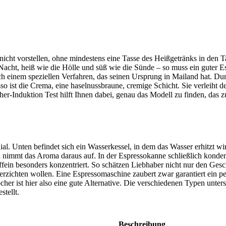
cht vorstellen, ohne mindestens eine Tasse des Heißgetränks in den T
acht, heiß wie die Hölle und süß wie die Sünde – so muss ein guter 
 nach einem speziellen Verfahren, das seinen Ursprung in Mailand hat.
 ist die Crema, eine haselnussbraune, cremige Schicht. Sie verleiht 
cher-Induktion Test
hilft Ihnen dabei, genau das Modell zu finden, das z
ial. Unten befindet sich ein Wasserkessel, in dem das Wasser erhitzt 
nimmt das Aroma daraus auf. In der Espressokanne schließlich kondensier
ffein besonders konzentriert. So schätzen Liebhaber nicht nur den Ge
rzichten wollen. Eine Espressomaschine zaubert zwar garantiert ein per
er ist hier also eine gute Alternative. Die verschiedenen Typen unters
tellt.
Beschreibung