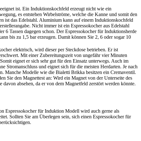
eignet ist. Ein Induktionskochfeld erzeugt nicht wie ein
egung, es entstehen Wirbelströme, welche die Kanne und somit den
len ist das Edelstahl. Aluminium kann auf einem Induktionskochfeld
rstellerangabe. Nicht immer ist ein Espressokocher aus Edelstahl
 oder 6 Tassen dagegen schon. Der Espressokocher für Induktionsherde
kann bis zu 1,5 bar erzeugen. Damit können Sie 2, 6 oder sogar 10
er elektrisch, wird dieser per Steckdose betrieben. Er ist
rschwert. Mit einer Zubereitungszeit von ungefähr vier Minuten
Somit eignet er sich sehr gut für den Einsatz unterwegs. Auch im
ne Stromanschluss und eignet sich für die meisten Herdarten. Je nach
en. Manche Modelle wie die Bialetti Brikka besitzen ein Cremaventil.
den Sie den Magnettest an: Wird ein Magnet von der Unterseite des
Sie davon absehen, da er von dem Magnetfeld zerstört werden könnte.
on Espressokocher für Induktion Modell wird auch gerne als
tet. Sollten Sie am Überlegen sein, sich einen Espressokocher für
berücksichtigen.