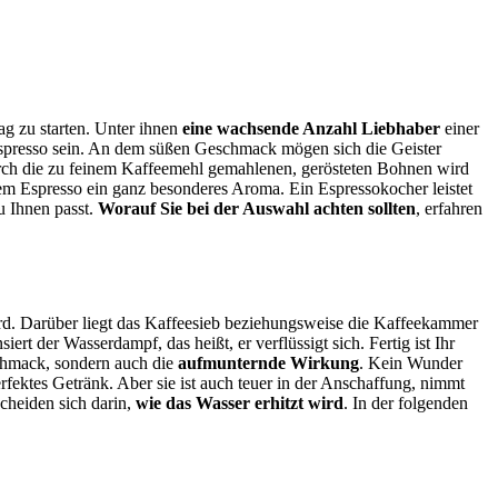
ag zu starten. Unter ihnen
eine wachsende Anzahl Liebhaber
einer
Espresso sein. An dem süßen Geschmack mögen sich die Geister
 Durch die zu feinem Kaffeemehl gemahlenen, gerösteten Bohnen wird
dem Espresso ein ganz besonderes Aroma. Ein Espressokocher leistet
u Ihnen passt.
Worauf Sie bei der Auswahl achten sollten
, erfahren
wird. Darüber liegt das Kaffeesieb beziehungsweise die Kaffeekammer
t der Wasserdampf, das heißt, er verflüssigt sich. Fertig ist Ihr
schmack, sondern auch die
aufmunternde Wirkung
. Kein Wunder
fektes Getränk. Aber sie ist auch teuer in der Anschaffung, nimmt
cheiden sich darin,
wie das Wasser erhitzt wird
. In der folgenden