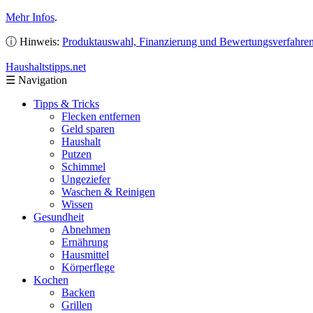
Mehr Infos
.
ⓘ Hinweis:
Produktauswahl, Finanzierung und Bewertungsverfahre
Haushaltstipps
.net
☰
Navigation
Tipps & Tricks
Flecken entfernen
Geld sparen
Haushalt
Putzen
Schimmel
Ungeziefer
Waschen & Reinigen
Wissen
Gesundheit
Abnehmen
Ernährung
Hausmittel
Körperflege
Kochen
Backen
Grillen