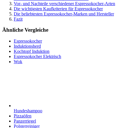
Vor- und Nachteile verschiedener Espressokocher-Arten
Die wichtigsten Kaufkriterien für Espressokocher
Die beliebtesten Espressokocher-Marken und Hersteller
Fazit
Ähnliche Vergleiche
Espressokocher
Induktionsherd
Kochtopf Induktion
Espressokocher Elektrisch
Wok
Hundeshampoo
Pizzaöfen
Panzerriegel
Polsterreiniger