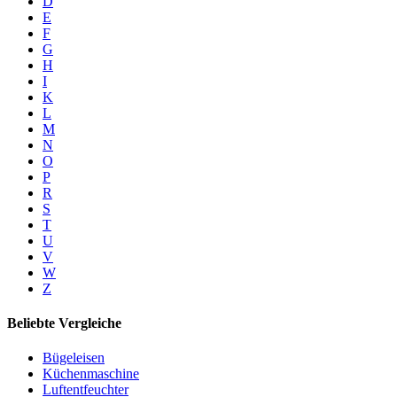
D
E
F
G
H
I
K
L
M
N
O
P
R
S
T
U
V
W
Z
Beliebte Vergleiche
Bügeleisen
Küchenmaschine
Luftentfeuchter