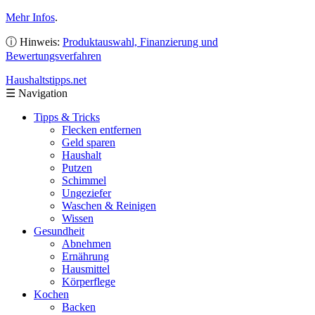
Mehr Infos
.
ⓘ Hinweis:
Produktauswahl, Finanzierung und
Bewertungsverfahren
Haushaltstipps
.net
☰
Navigation
Tipps & Tricks
Flecken entfernen
Geld sparen
Haushalt
Putzen
Schimmel
Ungeziefer
Waschen & Reinigen
Wissen
Gesundheit
Abnehmen
Ernährung
Hausmittel
Körperflege
Kochen
Backen