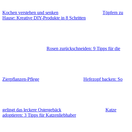
Kochen verstehen und senken
Töpfern zu
Hause: Kreative DIY-Produkte in 8 Schritten
Rosen zurückschneiden: 9 Tipps für die
Zierpflanzen-Pflege
Hefezopf backen: So
gelingt das leckere Ostergebäck
Katze
adoptieren: 3 Tipps für Katzenliebhaber