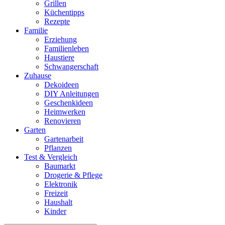
Grillen
Küchentipps
Rezepte
Familie
Erziehung
Familienleben
Haustiere
Schwangerschaft
Zuhause
Dekoideen
DIY Anleitungen
Geschenkideen
Heimwerken
Renovieren
Garten
Gartenarbeit
Pflanzen
Test & Vergleich
Baumarkt
Drogerie & Pflege
Elektronik
Freizeit
Haushalt
Kinder