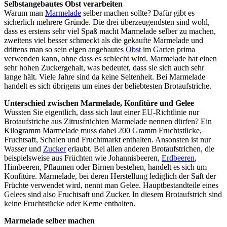
Selbstangebautes Obst verarbeiten
Warum man
Marmelade
selber machen sollte? Dafür gibt es
sicherlich mehrere Gründe. Die drei überzeugendsten sind wohl,
dass es erstens sehr viel Spaß macht Marmelade selber zu machen,
zweitens viel besser schmeckt als die gekaufte Marmelade und
drittens man so sein eigen angebautes
Obst
im Garten prima
verwenden kann, ohne dass es schlecht wird. Marmelade hat einen
sehr hohen Zuckergehalt, was bedeutet, dass sie sich auch sehr
lange hält. Viele Jahre sind da keine Seltenheit. Bei Marmelade
handelt es sich übrigens um eines der beliebtesten Brotaufstriche.
Unterschied zwischen Marmelade, Konfitüre und Gelee
Wussten Sie eigentlich, dass sich laut einer EU-Richtlinie nur
Brotaufstriche aus Zitrusfrüchten Marmelade nennen dürfen? Ein
Kilogramm Marmelade muss dabei 200 Gramm Fruchtstücke,
Fruchtsaft, Schalen und Fruchtmarkt enthalten. Ansonsten ist nur
Wasser und
Zucker
erlaubt. Bei allen anderen Brotaufstrichen, die
beispielsweise aus Früchten wie Johannisbeeren,
Erdbeeren
,
Himbeeren, Pflaumen oder Birnen bestehen, handelt es sich um
Konfitüre. Marmelade, bei deren Herstellung lediglich der Saft der
Früchte verwendet wird, nennt man Gelee. Hauptbestandteile eines
Gelees sind also Fruchtsaft und Zucker. In diesem Brotaufstrich sind
keine Fruchtstücke oder Kerne enthalten.
Marmelade selber machen