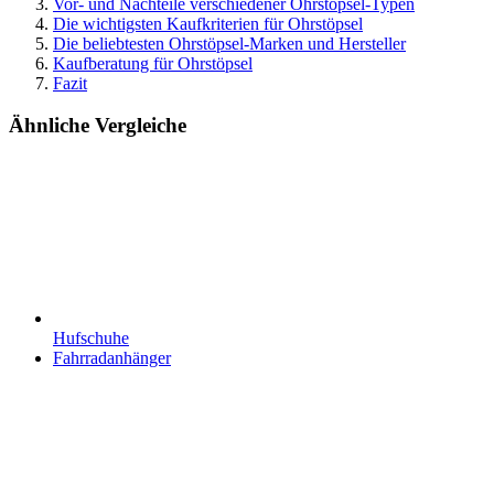
Vor- und Nachteile verschiedener Ohrstöpsel-Typen
Die wichtigsten Kaufkriterien für Ohrstöpsel
Die beliebtesten Ohrstöpsel-Marken und Hersteller
Kaufberatung für Ohrstöpsel
Fazit
Ähnliche Vergleiche
Hufschuhe
Fahrradanhänger