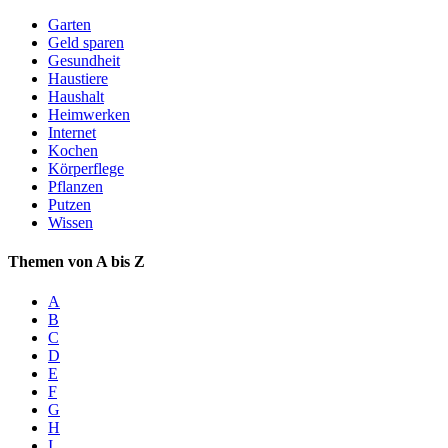
Garten
Geld sparen
Gesundheit
Haustiere
Haushalt
Heimwerken
Internet
Kochen
Körperflege
Pflanzen
Putzen
Wissen
Themen von A bis Z
A
B
C
D
E
F
G
H
I