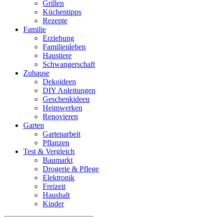
Grillen
Küchentipps
Rezepte
Familie
Erziehung
Familienleben
Haustiere
Schwangerschaft
Zuhause
Dekoideen
DIY Anleitungen
Geschenkideen
Heimwerken
Renovieren
Garten
Gartenarbeit
Pflanzen
Test & Vergleich
Baumarkt
Drogerie & Pflege
Elektronik
Freizeit
Haushalt
Kinder