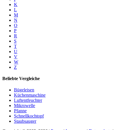
K
L
M
N
O
P
R
S
T
U
V
W
Z
Beliebte Vergleiche
Bügeleisen
Küchenmaschine
Luftentfeuchter
Mikrowelle
Pfanne
Schnellkochtopf
Staubsauger