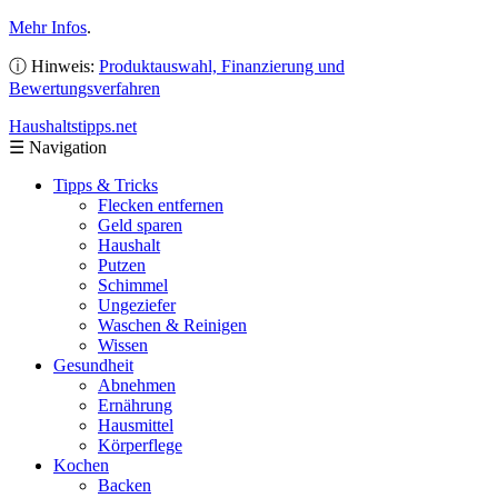
Mehr Infos
.
ⓘ Hinweis:
Produktauswahl, Finanzierung und
Bewertungsverfahren
Haushaltstipps
.net
☰
Navigation
Tipps & Tricks
Flecken entfernen
Geld sparen
Haushalt
Putzen
Schimmel
Ungeziefer
Waschen & Reinigen
Wissen
Gesundheit
Abnehmen
Ernährung
Hausmittel
Körperflege
Kochen
Backen