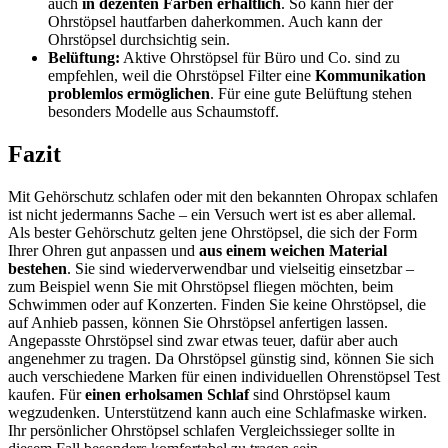
auch
in dezenten Farben
erhältlich
. So kann hier der
Ohrstöpsel hautfarben daherkommen. Auch kann der
Ohrstöpsel durchsichtig sein.
Belüftung:
Aktive Ohrstöpsel für Büro und Co. sind zu
empfehlen, weil die Ohrstöpsel Filter eine
Kommunikation
problemlos ermöglichen
. Für eine gute Belüftung stehen
besonders Modelle aus Schaumstoff.
Fazit
Mit Gehörschutz schlafen oder mit den bekannten Ohropax schlafen
ist nicht jedermanns Sache – ein Versuch wert ist es aber allemal.
Als bester Gehörschutz gelten jene Ohrstöpsel, die sich der Form
Ihrer Ohren gut anpassen und
aus einem weichen Material
bestehen
. Sie sind wiederverwendbar und vielseitig einsetzbar –
zum Beispiel wenn Sie mit Ohrstöpsel fliegen möchten, beim
Schwimmen oder auf Konzerten. Finden Sie keine Ohrstöpsel, die
auf Anhieb passen, können Sie Ohrstöpsel anfertigen lassen.
Angepasste Ohrstöpsel sind zwar etwas teuer, dafür aber auch
angenehmer zu tragen. Da Ohrstöpsel günstig sind, können Sie sich
auch verschiedene Marken für einen individuellen Ohrenstöpsel Test
kaufen. Für
einen erholsamen Schlaf
sind Ohrstöpsel kaum
wegzudenken. Unterstützend kann auch eine Schlafmaske wirken.
Ihr persönlicher Ohrstöpsel schlafen Vergleichssieger sollte in