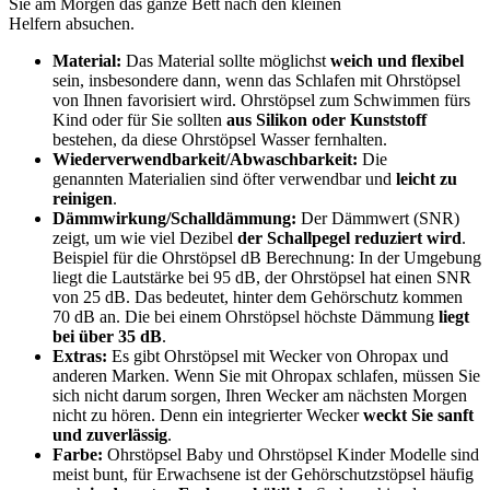
Sie am Morgen das ganze Bett nach den kleinen
Helfern absuchen.
Material:
Das Material sollte möglichst
weich und flexibel
sein, insbesondere dann, wenn das Schlafen mit Ohrstöpsel
von Ihnen favorisiert wird. Ohrstöpsel zum Schwimmen fürs
Kind oder für Sie sollten
aus Silikon oder Kunststoff
bestehen, da diese Ohrstöpsel Wasser fernhalten.
Wiederverwendbarkeit/Abwaschbarkeit:
Die
genannten Materialien sind öfter verwendbar und
leicht zu
reinigen
.
Dämmwirkung/Schalldämmung:
Der Dämmwert (SNR)
zeigt, um wie viel Dezibel
der Schallpegel reduziert wird
.
Beispiel für die Ohrstöpsel dB Berechnung: In der Umgebung
liegt die Lautstärke bei 95 dB, der Ohrstöpsel hat einen SNR
von 25 dB. Das bedeutet, hinter dem Gehörschutz kommen
70 dB an. Die bei einem Ohrstöpsel höchste Dämmung
liegt
bei über 35 dB
.
Extras:
Es gibt Ohrstöpsel mit Wecker von Ohropax und
anderen Marken. Wenn Sie mit Ohropax schlafen, müssen Sie
sich nicht darum sorgen, Ihren Wecker am nächsten Morgen
nicht zu hören. Denn ein integrierter Wecker
weckt Sie sanft
und zuverlässig
.
Farbe:
Ohrstöpsel Baby und Ohrstöpsel Kinder Modelle sind
meist bunt, für Erwachsene ist der Gehörschutzstöpsel häufig