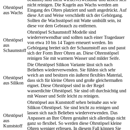
nicht reinigen. Die Kugeln aus Wachs werden am
Ohrstöpsel
Eingang des Ohres platziert und sanft angedrückt. Auf
aus Wachs
diese Art und Weise verschließt sich der Gehörgang.
Sollten die Wachsstöpsel mit Watte umhüllt sein, ist
diese vor dem Gebrauch zu entfernen.
Ohrstöpsel Schaumstoff Modelle sind
wiederverwendbar und sollten nach einer Tragedauer
Ohrstöpsel
von etwa 10 bis 14 Tagen erneuert werden. Im
aus
Gehörgang breitet sich der Schaumstoff aus und passt
Schaumstoff
sich der Form Ihrer Ohren an. Diese Ohrenstöpsel
reinigen Sie mit warmem Wasser und milder Seife.
Die Ohrstöpsel Silikon Variante lässt sich nach
Belieben wiederverwenden. Sie fühlen sich sehr
weich an und besitzen ein äußerst flexibles Material,
Ohrstöpsel
dass sich für kleine Ohren und große gleichermaßen
aus Silikon
eignet. Diese Ohrstöpsel sind in der Regel
wasserdichte Ohrstöpsel. Sie sind oft durchsichtig und
mit Wasser und Seife leicht zu reinigen.
Ohrstöpsel aus Kunststoff sehen beinahe aus wie
Silikon Ohrstöpsel. Sie sind leicht zu reinigen und
lassen sich nach Belieben wiederverwenden. Das
Ohrstöpsel
Anpassen an Ihre Ohren gestaltet sich allerdings nicht
aus
ganz so flexibel. So werden diese Ohrstöpsel kleine
Kunststoff
Ohren weniger erfreuen. In diesem Fall können Sie