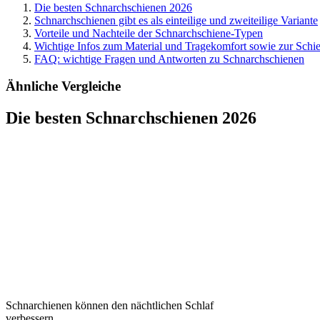
Die besten Schnarchschienen 2026
Schnarchschienen gibt es als einteilige und zweiteilige Variante
Vorteile und Nachteile der Schnarchschiene-Typen
Wichtige Infos zum Material und Tragekomfort sowie zur Schien
FAQ: wichtige Fragen und Antworten zu Schnarchschienen
Ähnliche Vergleiche
Die besten Schnarchschienen 2026
Schnarchienen können den nächtlichen Schlaf
verbessern.