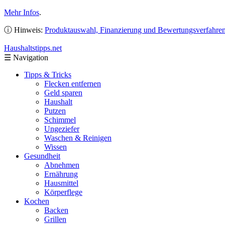
Mehr Infos
.
ⓘ Hinweis:
Produktauswahl, Finanzierung und Bewertungsverfahre
Haushaltstipps
.net
☰
Navigation
Tipps & Tricks
Flecken entfernen
Geld sparen
Haushalt
Putzen
Schimmel
Ungeziefer
Waschen & Reinigen
Wissen
Gesundheit
Abnehmen
Ernährung
Hausmittel
Körperflege
Kochen
Backen
Grillen