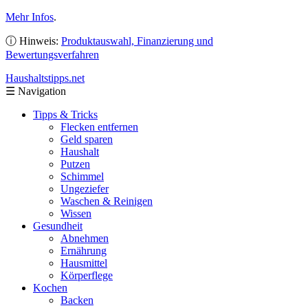
Mehr Infos
.
ⓘ Hinweis:
Produktauswahl, Finanzierung und
Bewertungsverfahren
Haushaltstipps
.net
☰
Navigation
Tipps & Tricks
Flecken entfernen
Geld sparen
Haushalt
Putzen
Schimmel
Ungeziefer
Waschen & Reinigen
Wissen
Gesundheit
Abnehmen
Ernährung
Hausmittel
Körperflege
Kochen
Backen