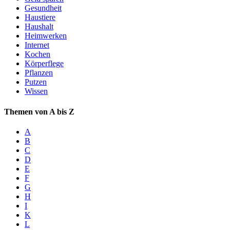
Gesundheit
Haustiere
Haushalt
Heimwerken
Internet
Kochen
Körperflege
Pflanzen
Putzen
Wissen
Themen von A bis Z
A
B
C
D
E
F
G
H
I
K
L