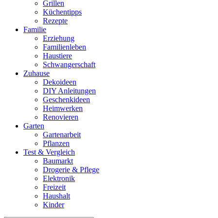
Grillen
Küchentipps
Rezepte
Familie
Erziehung
Familienleben
Haustiere
Schwangerschaft
Zuhause
Dekoideen
DIY Anleitungen
Geschenkideen
Heimwerken
Renovieren
Garten
Gartenarbeit
Pflanzen
Test & Vergleich
Baumarkt
Drogerie & Pflege
Elektronik
Freizeit
Haushalt
Kinder