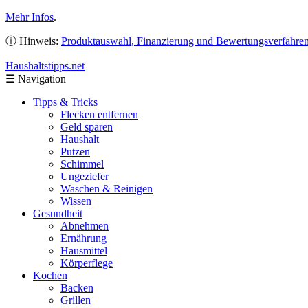
Mehr Infos
.
ⓘ Hinweis:
Produktauswahl, Finanzierung und Bewertungsverfahre
Haushaltstipps
.net
☰
Navigation
Tipps & Tricks
Flecken entfernen
Geld sparen
Haushalt
Putzen
Schimmel
Ungeziefer
Waschen & Reinigen
Wissen
Gesundheit
Abnehmen
Ernährung
Hausmittel
Körperflege
Kochen
Backen
Grillen