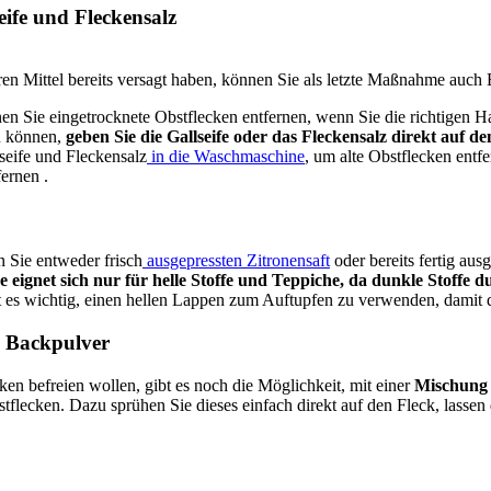
eife und Fleckensalz
en Mittel bereits versagt haben, können Sie als letzte Maßnahme auch B
 Sie eingetrocknete Obstflecken entfernen, wenn Sie die richtigen 
u können,
geben Sie die Gallseife oder das Fleckensalz direkt auf de
seife und Fleckensalz
in die Waschmaschine
, um alte Obstflecken entf
fernen .
n Sie entweder frisch
ausgepressten Zitronensaft
oder bereits fertig aus
 eignet sich nur für helle Stoffe und Teppiche, da dunkle Stoffe 
st es wichtig, einen hellen Lappen zum Auftupfen zu verwenden, damit di
d Backpulver
n befreien wollen, gibt es noch die Möglichkeit, mit einer
Mischung 
stflecken. Dazu sprühen Sie dieses einfach direkt auf den Fleck, lass