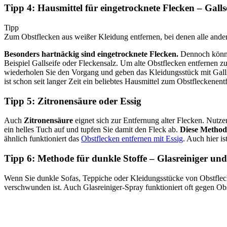
Tipp 4: Hausmittel für eingetrocknete Flecken – Galls
Tipp
Zum Obstflecken aus weißer Kleidung entfernen, bei denen alle ander
Besonders hartnäckig sind eingetrocknete Flecken.
Dennoch können
Beispiel Gallseife oder Fleckensalz. Um alte Obstflecken entfernen z
wiederholen Sie den Vorgang und geben das Kleidungsstück mit Gall
ist schon seit langer Zeit ein beliebtes Hausmittel zum Obstfleckenent
Tipp 5: Zitronensäure oder Essig
Auch
Zitronensäure
eignet sich zur Entfernung alter Flecken. Nutze
ein helles Tuch auf und tupfen Sie damit den Fleck ab.
Diese Methode
ähnlich funktioniert das
Obstflecken entfernen mit Essig
. Auch hier i
Tipp 6: Methode für dunkle Stoffe – Glasreiniger un
Wenn Sie dunkle Sofas, Teppiche oder Kleidungsstücke von Obstflecke
verschwunden ist. Auch Glasreiniger-Spray funktioniert oft gegen Ob