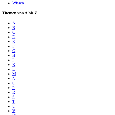
Wissen
Themen von A bis Z
A
B
C
D
E
F
G
H
I
K
L
M
N
O
P
R
S
T
U
V