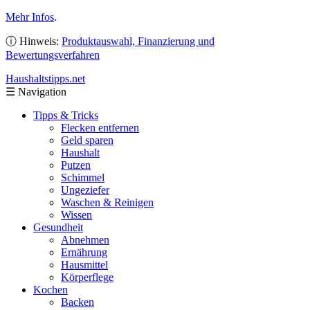
Mehr Infos
.
ⓘ Hinweis:
Produktauswahl, Finanzierung und
Bewertungsverfahren
Haushaltstipps
.net
☰
Navigation
Tipps & Tricks
Flecken entfernen
Geld sparen
Haushalt
Putzen
Schimmel
Ungeziefer
Waschen & Reinigen
Wissen
Gesundheit
Abnehmen
Ernährung
Hausmittel
Körperflege
Kochen
Backen