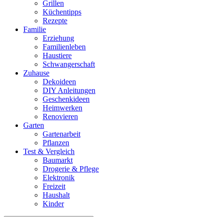
Grillen
Küchentipps
Rezepte
Familie
Erziehung
Familienleben
Haustiere
Schwangerschaft
Zuhause
Dekoideen
DIY Anleitungen
Geschenkideen
Heimwerken
Renovieren
Garten
Gartenarbeit
Pflanzen
Test & Vergleich
Baumarkt
Drogerie & Pflege
Elektronik
Freizeit
Haushalt
Kinder