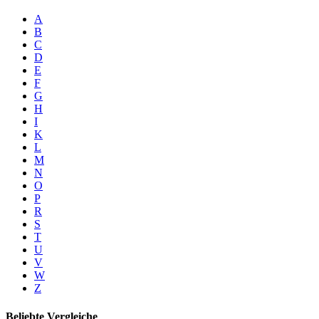
A
B
C
D
E
F
G
H
I
K
L
M
N
O
P
R
S
T
U
V
W
Z
Beliebte Vergleiche