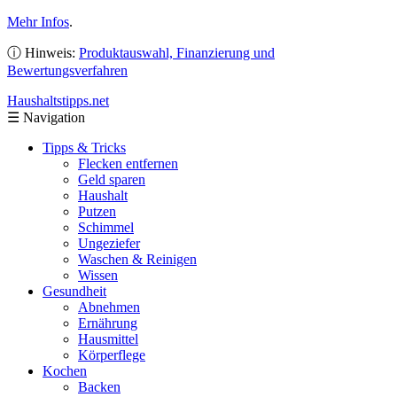
Mehr Infos
.
ⓘ Hinweis:
Produktauswahl, Finanzierung und
Bewertungsverfahren
Haushaltstipps
.net
☰
Navigation
Tipps & Tricks
Flecken entfernen
Geld sparen
Haushalt
Putzen
Schimmel
Ungeziefer
Waschen & Reinigen
Wissen
Gesundheit
Abnehmen
Ernährung
Hausmittel
Körperflege
Kochen
Backen