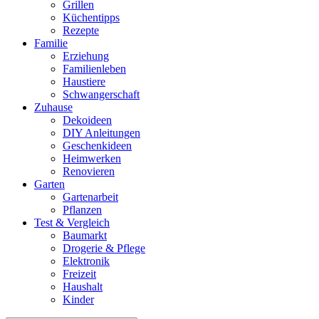
Grillen
Küchentipps
Rezepte
Familie
Erziehung
Familienleben
Haustiere
Schwangerschaft
Zuhause
Dekoideen
DIY Anleitungen
Geschenkideen
Heimwerken
Renovieren
Garten
Gartenarbeit
Pflanzen
Test & Vergleich
Baumarkt
Drogerie & Pflege
Elektronik
Freizeit
Haushalt
Kinder