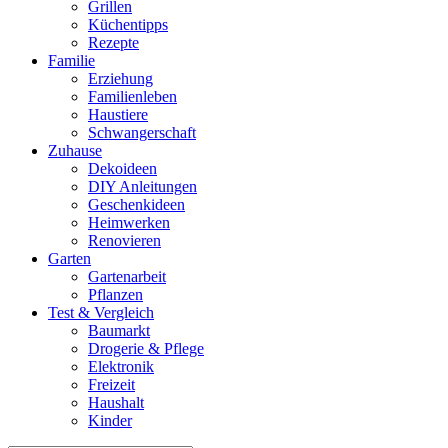
Grillen
Küchentipps
Rezepte
Familie
Erziehung
Familienleben
Haustiere
Schwangerschaft
Zuhause
Dekoideen
DIY Anleitungen
Geschenkideen
Heimwerken
Renovieren
Garten
Gartenarbeit
Pflanzen
Test & Vergleich
Baumarkt
Drogerie & Pflege
Elektronik
Freizeit
Haushalt
Kinder