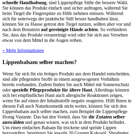
schnelle Handhabung
, sind Lippenpflege Stifte die bessere Wahl.
Sie können das Produkt einfach und sicher auftragen, während Sie
beim Tiegel die Fingerspitze zu Hilfe nehmen müssen. Während
sich für unterwegs der praktische Stift besser handhaben lässt,
können Sie zu Hause getrost den Tiegel nutzen, sollten aber vor und
nach dem Benutzen
auf gereinigte Hände achten
. So verhindern
Sie, dass das Produkt verunreinigt wird oder Sie sich aus Versehen
etwas von dem Mittel in die Augen reiben.
» Mehr Informationen
Lippenbalsam selber machen?
Wenn Sie sich für ein fertiges Produkt aus dem Handel entscheiden,
sind alle pflegenden Stoffe in einem ausgewogenen Verhältnis
bereits vorhanden. Zudem finden Sie auch Mittel mit Sonnenschutz
oder
spezielle Pflegeprodukte für ältere Haut
. Allerdings können
sich bei empfindlicher Haut auch allergische Reaktionen zeigen,
wenn Sie auf einen der Inhaltsstoffe negativ reagieren. Hilft Ihnen in
diesem Fall auch Naturkosmetik nicht weiter, können Sie sich den
Lippenbalsam auch selber machen, zum Beispiel die Lippenpflege
Honig Variante. Das hat den Vorteil, dass Sie
die Zutaten selber
auswählen
und genau wissen, was sich in dem Produkt befindet.
Um einen einfachen Balsam für trockene und spröde Lippen
herzustellen, benötigen Sie jeweils 20 Gramm Kokosöl, Sheabutter