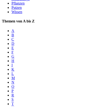
Pflanzen
Putzen
Wissen
Themen von A bis Z
A
B
C
D
E
F
G
H
I
K
L
M
N
O
P
R
S
T