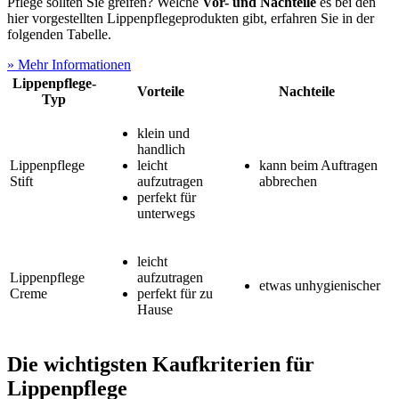
Pflege sollten Sie greifen? Welche
Vor- und Nachteile
es bei den
hier vorgestellten Lippenpflegeprodukten gibt, erfahren Sie in der
folgenden Tabelle.
» Mehr Informationen
Lippenpflege-
Vorteile
Nachteile
Typ
klein und
handlich
Lippenpflege
leicht
kann beim Auftragen
Stift
aufzutragen
abbrechen
perfekt für
unterwegs
leicht
Lippenpflege
aufzutragen
etwas unhygienischer
Creme
perfekt für zu
Hause
Die wichtigsten Kaufkriterien für
Lippenpflege