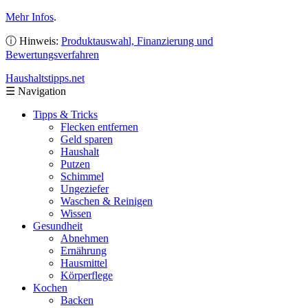
Mehr Infos
.
ⓘ Hinweis:
Produktauswahl, Finanzierung und
Bewertungsverfahren
Haushaltstipps
.net
☰
Navigation
Tipps & Tricks
Flecken entfernen
Geld sparen
Haushalt
Putzen
Schimmel
Ungeziefer
Waschen & Reinigen
Wissen
Gesundheit
Abnehmen
Ernährung
Hausmittel
Körperflege
Kochen
Backen