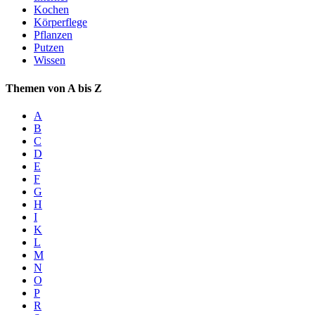
Kochen
Körperflege
Pflanzen
Putzen
Wissen
Themen von A bis Z
A
B
C
D
E
F
G
H
I
K
L
M
N
O
P
R