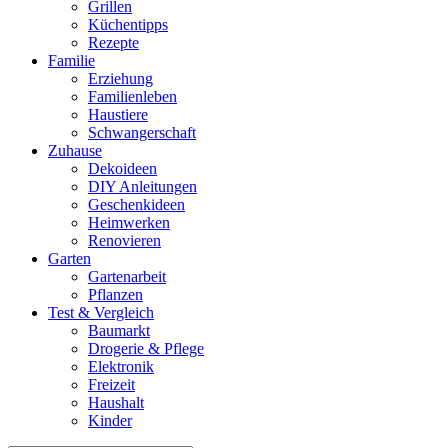
Grillen
Küchentipps
Rezepte
Familie
Erziehung
Familienleben
Haustiere
Schwangerschaft
Zuhause
Dekoideen
DIY Anleitungen
Geschenkideen
Heimwerken
Renovieren
Garten
Gartenarbeit
Pflanzen
Test & Vergleich
Baumarkt
Drogerie & Pflege
Elektronik
Freizeit
Haushalt
Kinder