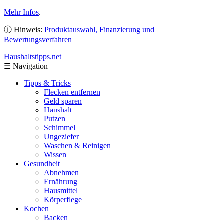
Mehr Infos
.
ⓘ Hinweis:
Produktauswahl, Finanzierung und
Bewertungsverfahren
Haushaltstipps
.net
☰
Navigation
Tipps & Tricks
Flecken entfernen
Geld sparen
Haushalt
Putzen
Schimmel
Ungeziefer
Waschen & Reinigen
Wissen
Gesundheit
Abnehmen
Ernährung
Hausmittel
Körperflege
Kochen
Backen