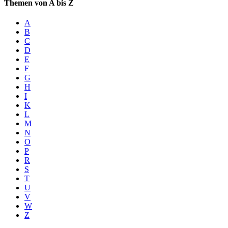
Themen von A bis Z
A
B
C
D
E
F
G
H
I
K
L
M
N
O
P
R
S
T
U
V
W
Z