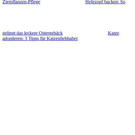
Zierpflanzen-Pflege
Hefezopf backen: So
gelingt das leckere Ostergebäck
Katze
adoptieren: 3 Tipps für Katzenliebhaber