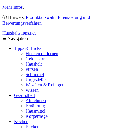
Mehr Infos
.
ⓘ Hinweis:
Produktauswahl, Finanzierung und
Bewertungsverfahren
Haushaltstipps
.net
☰
Navigation
Tipps & Tricks
Flecken entfernen
Geld sparen
Haushalt
Putzen
Schimmel
Ungeziefer
Waschen & Reinigen
Wissen
Gesundheit
Abnehmen
Ernährung
Hausmittel
Körperflege
Kochen
Backen