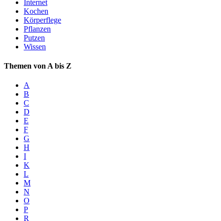
Internet
Kochen
Körperflege
Pflanzen
Putzen
Wissen
Themen von A bis Z
A
B
C
D
E
F
G
H
I
K
L
M
N
O
P
R