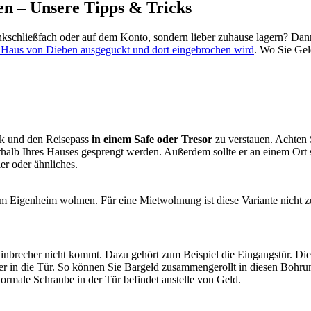
en – Unsere Tipps & Tricks
nkschließfach oder auf dem Konto, sondern lieber zuhause lagern? Dann
r Haus von Dieben ausgeguckt und dort eingebrochen wird
. Wo Sie Gel
uck und den Reisepass
in einem Safe oder Tresor
zu verstauen. Achten 
alb Ihres Hauses gesprengt werden. Außerdem sollte er an einem Ort s
er oder ähnliches.
inem Eigenheim wohnen. Für eine Mietwohnung ist diese Variante nicht 
 Einbrecher nicht kommt. Dazu gehört zum Beispiel die Eingangstür. Die
er in die Tür. So können Sie Bargeld zusammengerollt in diesen Bohr
normale Schraube in der Tür befindet anstelle von Geld.