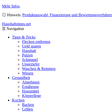
Mehr Infos
.
ⓘ Hinweis:
Produktauswahl, Finanzierung und Bewertungsverfahre
Haushaltstipps
.net
☰
Navigation
Tipps & Tricks
Flecken entfernen
Geld sparen
Haushalt
Putzen
Schimmel
Ungeziefer
Waschen & Reinigen
Wissen
Gesundheit
Abnehmen
Ernährung
Hausmittel
Körperflege
Kochen
Backen
Grillen