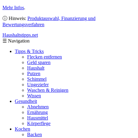
Mehr Infos
.
ⓘ Hinweis:
Produktauswahl, Finanzierung und
Bewertungsverfahren
Haushaltstipps
.net
☰
Navigation
Tipps & Tricks
Flecken entfernen
Geld sparen
Haushalt
Putzen
Schimmel
Ungeziefer
Waschen & Reinigen
Wissen
Gesundheit
Abnehmen
Ernährung
Hausmittel
Körperflege
Kochen
Backen