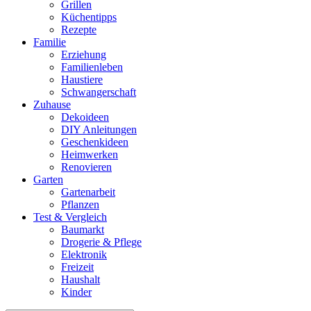
Grillen
Küchentipps
Rezepte
Familie
Erziehung
Familienleben
Haustiere
Schwangerschaft
Zuhause
Dekoideen
DIY Anleitungen
Geschenkideen
Heimwerken
Renovieren
Garten
Gartenarbeit
Pflanzen
Test & Vergleich
Baumarkt
Drogerie & Pflege
Elektronik
Freizeit
Haushalt
Kinder