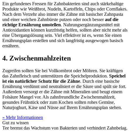
Ein gefundenes Fressen für Zahnbakterien sind auch stärkehaltige
Produkte wie Weißbrot, Nudeln, Kartoffeln, Chips oder Cornflakes.
Nach dem Verzehr also immer die Zähne mit basischer Zahnpasta
und einer weichen Zahnbürste putzen oder noch besser
auf die
richtige Ernährung umstellen
. Nahrungsergänzungsmittel mit
Antioxidantien können kurzfristig helfen, sollten aber nicht mehr als
eine Übergangslösung sein. Viel effektiver ist es, wenn Sie einen
Ernährungsplan erstellen und sich langfristig ausgewogen basisch
ernähren.
4. Zwischenmahlzeiten
Zugreifen sollten Sie bei Vollkornbrot oder Möhren. Sie kräftigen
das Zahnfleisch und unterstützen die Speichelproduktion.
Speichel
ist ein natürlicher Schutz für die Zähne
. Durch eine basische
Ernährung verdünnt und neutralisiert er die Säure und spült sie fort.
Außerdem versorgt er die Zähne mit Mineralien und beugt einem
Folsäure Mangel vor. Als zahnfreundliche Zwischenmahlzeit,
gesundes Frühstück oder zum Kochen sollten rohes Gemüse,
Naturjoghurt, Käse und Nüsse auf Ihrem Ernährungsplan stehen.
» Mehr Informationen
Gut zu wissen
Tee bremst das Wachstum von Bakterien und verhindert Zahnbelag.