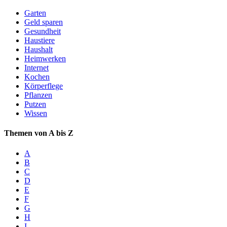
Garten
Geld sparen
Gesundheit
Haustiere
Haushalt
Heimwerken
Internet
Kochen
Körperflege
Pflanzen
Putzen
Wissen
Themen von A bis Z
A
B
C
D
E
F
G
H
I