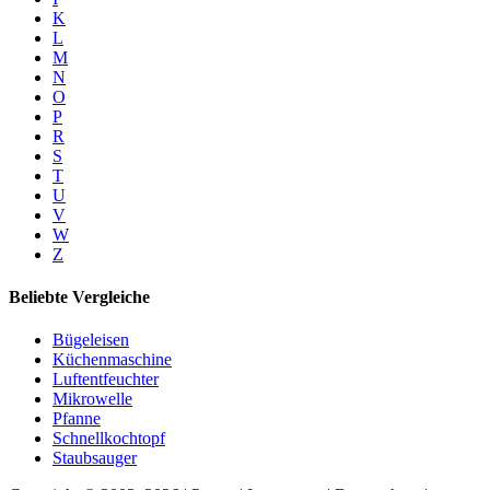
K
L
M
N
O
P
R
S
T
U
V
W
Z
Beliebte Vergleiche
Bügeleisen
Küchenmaschine
Luftentfeuchter
Mikrowelle
Pfanne
Schnellkochtopf
Staubsauger