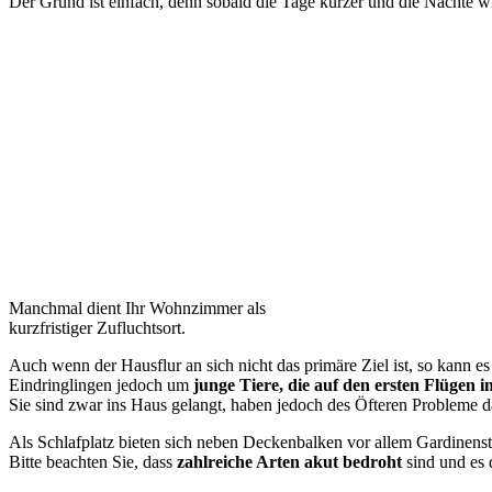
Der Grund ist einfach, denn sobald die Tage kürzer und die Nächte wie
Manchmal dient Ihr Wohnzimmer als
kurzfristiger Zufluchtsort.
Auch wenn der Hausflur an sich nicht das primäre Ziel ist, so kann e
Eindringlingen jedoch um
junge Tiere, die auf den ersten Flügen 
Sie sind zwar ins Haus gelangt, haben jedoch des Öfteren Probleme 
Als Schlafplatz bieten sich neben Deckenbalken vor allem Gardinen
Bitte beachten Sie, dass
zahlreiche Arten akut bedroht
sind und es d