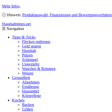
Mehr Infos
.
ⓘ Hinweis:
Produktauswahl, Finanzierung und Bewertungsverfahre
Haushaltstipps
.net
☰
Navigation
Tipps & Tricks
Flecken entfernen
Geld sparen
Haushalt
Putzen
Schimmel
Ungeziefer
Waschen & Reinigen
Wissen
Gesundheit
Abnehmen
Ernährung
Hausmittel
Körperflege
Kochen
Backen
Grillen