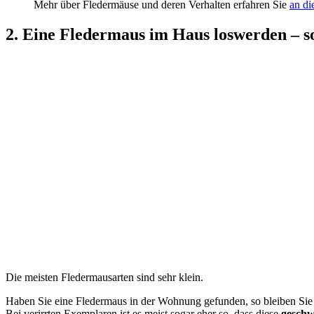
Mehr über Fledermäuse und deren Verhalten erfahren Sie
an di
2. Eine Fledermaus im Haus loswerden – s
Die meisten Fledermausarten sind sehr klein.
Haben Sie eine Fledermaus in der Wohnung gefunden, so bleiben Sie 
Bei verirrten Exemplaren ist es meist sogar eher so, dass diese
geschw