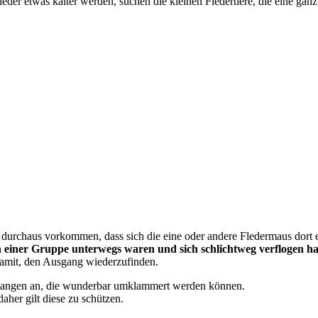
der etwas kälter werden, suchen die kleinen Fledertiere, die eine ganz 
s durchaus vorkommen, dass sich die eine oder andere Fledermaus dort e
in einer Gruppe unterwegs waren und sich schlichtweg verflogen h
damit, den Ausgang wiederzufinden.
stangen an, die wunderbar umklammert werden können.
aher gilt diese zu schützen.