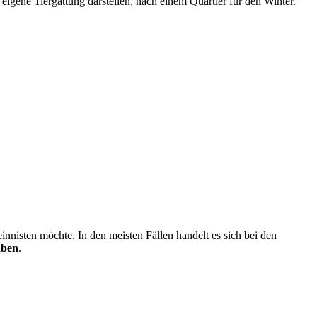
eigene Tiergattung darstellen, nach einem Quartier für den Winter.
innisten möchte. In den meisten Fällen handelt es sich bei den
aben
.