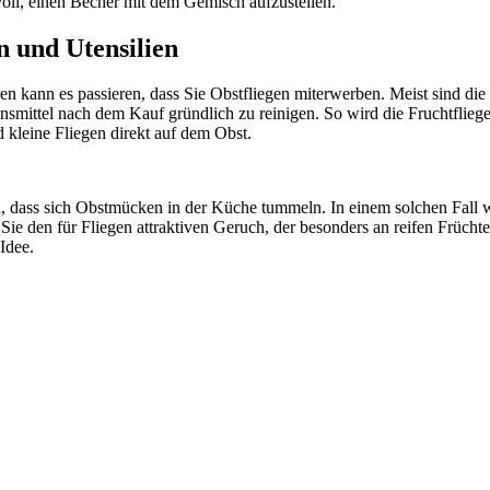
nvoll, einen Becher mit dem Gemisch aufzustellen.
n und Utensilien
 kann es passieren, dass Sie Obstfliegen miterwerben. Meist sind die
bensmittel nach dem Kauf gründlich zu reinigen. So wird die Fruchtfli
d kleine Fliegen direkt auf dem Obst.
, dass sich Obstmücken in der Küche tummeln. In einem solchen Fall wi
n Sie den für Fliegen attraktiven Geruch, der besonders an reifen Früch
Idee.