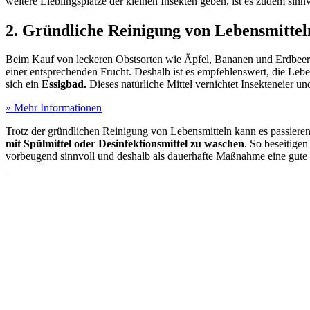
weitere Lieblingsplätze der kleinen Insekten geben, ist es zudem sin
2. Gründliche Reinigung von Lebensmittel
Beim Kauf von leckeren Obstsorten wie Äpfel, Bananen und Erdbeeren
einer entsprechenden Frucht. Deshalb ist es empfehlenswert, die Le
sich ein
Essigbad.
Dieses natürliche Mittel vernichtet Insekteneier un
» Mehr Informationen
Trotz der gründlichen Reinigung von Lebensmitteln kann es passieren
mit Spülmittel oder Desinfektionsmittel zu waschen
. So beseitige
vorbeugend sinnvoll und deshalb als dauerhafte Maßnahme eine gute 