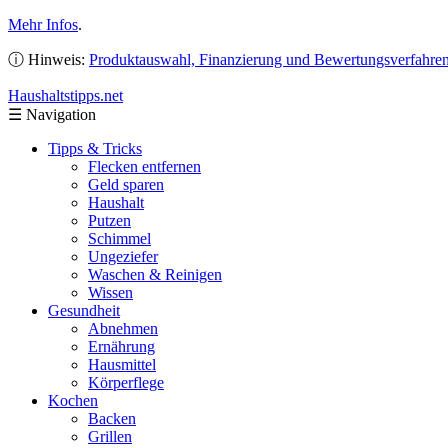
Mehr Infos
.
ⓘ Hinweis:
Produktauswahl, Finanzierung und Bewertungsverfahre
Haushaltstipps
.net
☰
Navigation
Tipps & Tricks
Flecken entfernen
Geld sparen
Haushalt
Putzen
Schimmel
Ungeziefer
Waschen & Reinigen
Wissen
Gesundheit
Abnehmen
Ernährung
Hausmittel
Körperflege
Kochen
Backen
Grillen