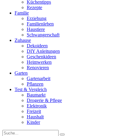
Küchentipps
Rezepte
Familie
Erziehung
Familienleben
Haustiere
Schwangerschaft
Zuhause
Dekoideen
DIY Anleitungen
Geschenkideen
Heimwerken
Renovieren
Garten
Gartenarbeit
Pflanzen
Test & Vergleich
Baumarkt
Drogerie & Pflege
Elektronik
Freizeit
Haushalt
Kinder