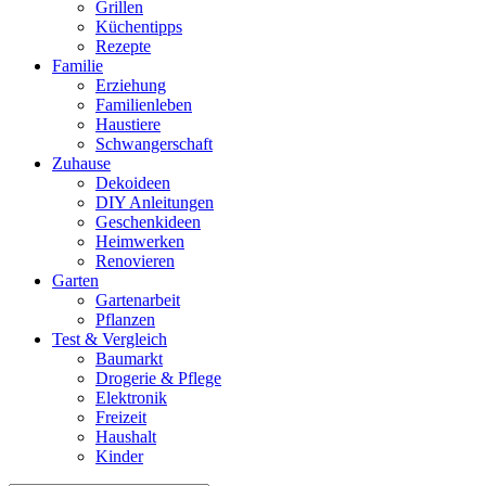
Grillen
Küchentipps
Rezepte
Familie
Erziehung
Familienleben
Haustiere
Schwangerschaft
Zuhause
Dekoideen
DIY Anleitungen
Geschenkideen
Heimwerken
Renovieren
Garten
Gartenarbeit
Pflanzen
Test & Vergleich
Baumarkt
Drogerie & Pflege
Elektronik
Freizeit
Haushalt
Kinder