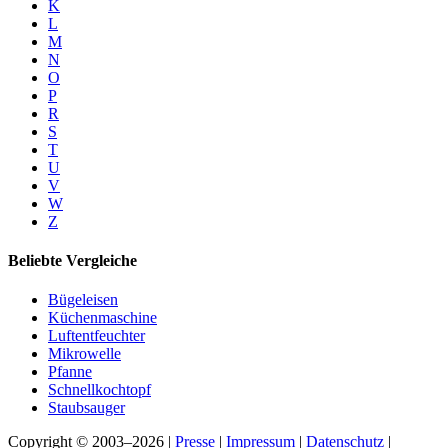
K
L
M
N
O
P
R
S
T
U
V
W
Z
Beliebte Vergleiche
Bügeleisen
Küchenmaschine
Luftentfeuchter
Mikrowelle
Pfanne
Schnellkochtopf
Staubsauger
Copyright © 2003–2026 |
Presse
|
Impressum
|
Datenschutz
|