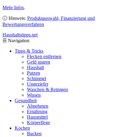
Mehr Infos
.
ⓘ Hinweis:
Produktauswahl, Finanzierung und
Bewertungsverfahren
Haushaltstipps
.net
☰
Navigation
Tipps & Tricks
Flecken entfernen
Geld sparen
Haushalt
Putzen
Schimmel
Ungeziefer
Waschen & Reinigen
Wissen
Gesundheit
Abnehmen
Ernährung
Hausmittel
Körperflege
Kochen
Backen