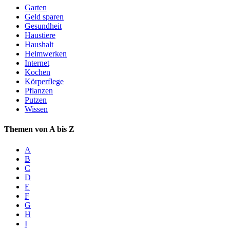
Garten
Geld sparen
Gesundheit
Haustiere
Haushalt
Heimwerken
Internet
Kochen
Körperflege
Pflanzen
Putzen
Wissen
Themen von A bis Z
A
B
C
D
E
F
G
H
I