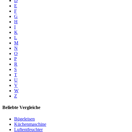
D
E
F
G
H
I
K
L
M
N
O
P
R
S
T
U
V
W
Z
Beliebte Vergleiche
Bügeleisen
Küchenmaschine
Luftentfeuchter