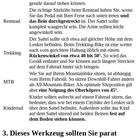
gerade darauf stehen können.
Die richtige Sitzhöhe beim Rennrad haben Sie, wenn
Sie das Pedal mit Ihrer Ferse nach unten treten
und
Rennrad
das Bein durchgestreckt
ist. Der Sattel sollte
komplett waagrecht sein. Die Arme sollten leicht
angewinkelt sein.
Der Sattel sollte sich etwa auf gleicher Höhe mit dem
Lenker befinden. Beim Trekking-Bike ist eine weiter
nach vorn gerichtete Haltung üblich mit einem
Trekking
Rückenwinkel von etwa 40 bis 50°.
So wird das
Gesäß entlastet und Sie können auch längere Strecken
auf dem Fahrrad hinter sich bringen.
Wie Sie auf Ihrem Mountainbike sitzen, ist abhängig
vom Ihrem Fahrstil. So sitzen Downhill-Fahrer anders
MTB
als All-Mountain-Biker. Als optimale Sitzposition gilt
aber
eine Neigung des Oberköpers von 45°
.
Kinder sollten aufrecht auf einem Fahrrad sitzen, das
bedeutet, dass wie bei einem Citybike der Lenker sich
Kinderrad
über dem Sattel befindet. Außerdem sollte das Kind
auf dem Sattel sitzend mit beiden Beinen
fest auf
dem Boden stehen können.
3. Dieses Werkzeug sollten Sie parat