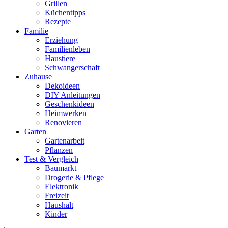
Grillen
Küchentipps
Rezepte
Familie
Erziehung
Familienleben
Haustiere
Schwangerschaft
Zuhause
Dekoideen
DIY Anleitungen
Geschenkideen
Heimwerken
Renovieren
Garten
Gartenarbeit
Pflanzen
Test & Vergleich
Baumarkt
Drogerie & Pflege
Elektronik
Freizeit
Haushalt
Kinder