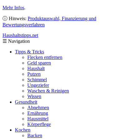
Mehr Infos
.
ⓘ Hinweis:
Produktauswahl, Finanzierung und
Bewertungsverfahren
Haushaltstipps
.net
☰
Navigation
Tipps & Tricks
Flecken entfernen
Geld sparen
Haushalt
Putzen
Schimmel
Ungeziefer
Waschen & Reinigen
Wissen
Gesundheit
Abnehmen
Ernährung
Hausmittel
Körperflege
Kochen
Backen