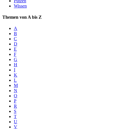
Putzen
Wissen
Themen von A bis Z
A
B
C
D
E
F
G
H
I
K
L
M
N
O
P
R
S
T
U
V