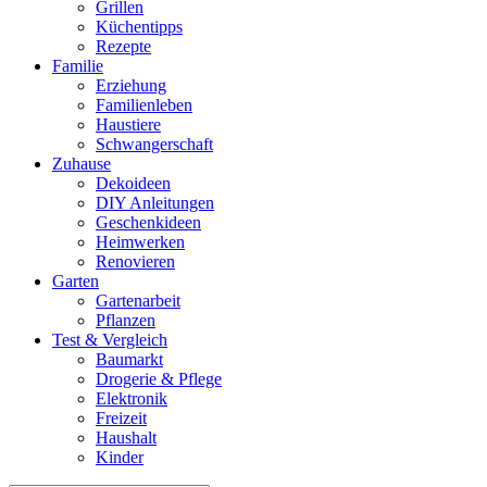
Grillen
Küchentipps
Rezepte
Familie
Erziehung
Familienleben
Haustiere
Schwangerschaft
Zuhause
Dekoideen
DIY Anleitungen
Geschenkideen
Heimwerken
Renovieren
Garten
Gartenarbeit
Pflanzen
Test & Vergleich
Baumarkt
Drogerie & Pflege
Elektronik
Freizeit
Haushalt
Kinder