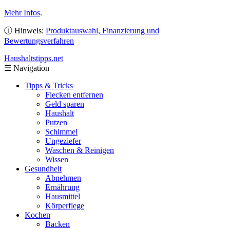
Mehr Infos
.
ⓘ Hinweis:
Produktauswahl, Finanzierung und
Bewertungsverfahren
Haushaltstipps
.net
☰
Navigation
Tipps & Tricks
Flecken entfernen
Geld sparen
Haushalt
Putzen
Schimmel
Ungeziefer
Waschen & Reinigen
Wissen
Gesundheit
Abnehmen
Ernährung
Hausmittel
Körperflege
Kochen
Backen