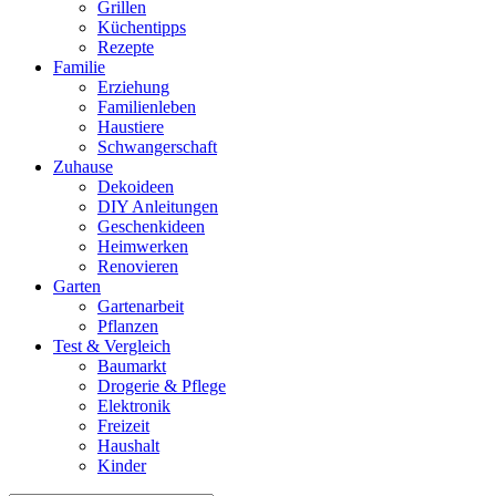
Grillen
Küchentipps
Rezepte
Familie
Erziehung
Familienleben
Haustiere
Schwangerschaft
Zuhause
Dekoideen
DIY Anleitungen
Geschenkideen
Heimwerken
Renovieren
Garten
Gartenarbeit
Pflanzen
Test & Vergleich
Baumarkt
Drogerie & Pflege
Elektronik
Freizeit
Haushalt
Kinder