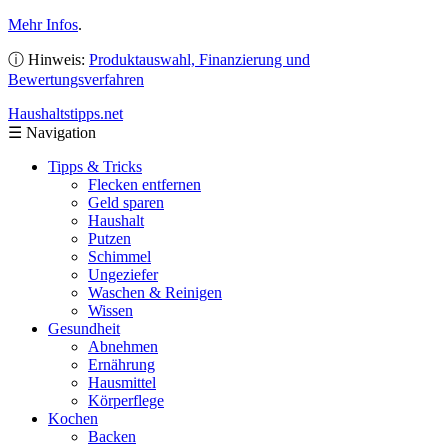
Mehr Infos
.
ⓘ Hinweis:
Produktauswahl, Finanzierung und
Bewertungsverfahren
Haushaltstipps
.net
☰
Navigation
Tipps & Tricks
Flecken entfernen
Geld sparen
Haushalt
Putzen
Schimmel
Ungeziefer
Waschen & Reinigen
Wissen
Gesundheit
Abnehmen
Ernährung
Hausmittel
Körperflege
Kochen
Backen